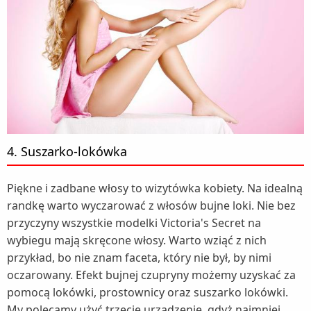
4. Suszarko-lokówka
Piękne i zadbane włosy to wizytówka kobiety. Na idealną
randkę warto wyczarować z włosów bujne loki. Nie bez
przyczyny wszystkie modelki Victoria's Secret na
wybiegu mają skręcone włosy. Warto wziąć z nich
przykład, bo nie znam faceta, który nie był, by nimi
oczarowany. Efekt bujnej czupryny możemy uzyskać za
pomocą lokówki, prostownicy oraz suszarko lokówki.
My polecamy użyć trzecie urządzenie, gdyż najmniej