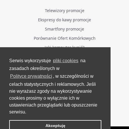
Telewizory promocje
Ekspresy do kawy promocje
Smartfony promocje
Porównanie Ofert Komórkowych
Jaki komputer kupić?
Serwis wykorzystuje
pliki cookies
na
BĄDŹ NA BIEŻĄCO
zasadach określonych w
Polityce prywatności
, w szczególności w
Facebook
celach statystycznych i reklamowych. Jeśli
Grupa Testerzy Videotestów
nie wyrażasz zgody na wykorzystywanie
YouTube
cookies prosimy o wyłącznie ich w
ustawieniach przeglądarki lub opuszczenie
Twitter
serwisu.
Instagram
Akceptuję