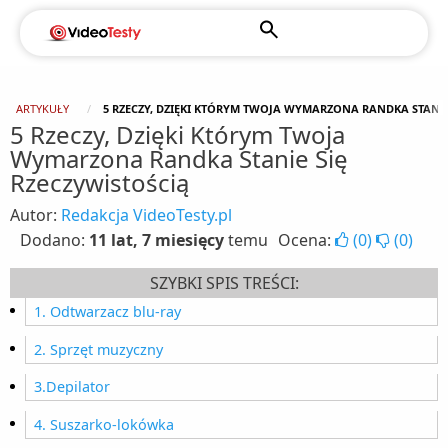
ARTYKUŁY
5 RZECZY, DZIĘKI KTÓRYM TWOJA WYMARZONA RANDKA STANIE
5 Rzeczy, Dzięki Którym Twoja
Wymarzona Randka Stanie Się
Rzeczywistością
Autor:
Redakcja VideoTesty.pl
Dodano:
11 lat, 7 miesięcy
temu
Ocena:
(
0
)
(
0
)
SZYBKI SPIS TREŚCI:
1. Odtwarzacz blu-ray
2. Sprzęt muzyczny
3.Depilator
4. Suszarko-lokówka