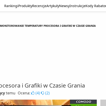
Rankingi
Produkty
Recenzje
Artykuły
Newsy
Instrukcje
Kody Rabat
MONITOROWANIE TEMPERATURY PROCESORA I GRAFIKI W CZASIE GRANIA
esora i Grafiki w Czasie Grania
ęcy
temu
Ocena:
(
4
)
(
2
)