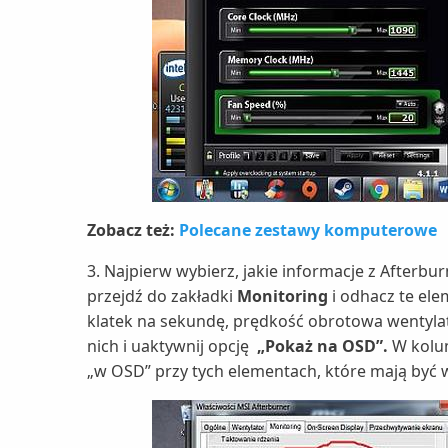
Zobacz też:
Polecane zestawy komputerowe
3. Najpierw wybierz, jakie informacje z Afterbur
przejdź do zakładki
Monitoring
i odhacz te ele
klatek na sekundę, prędkość obrotowa wentylat
nich i uaktywnij opcję
„Pokaż na OSD”.
W kolum
„w OSD” przy tych elementach, które mają być 