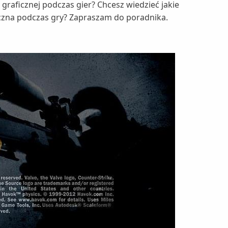
graficznej podczas gier? Chcesz wiedzieć jakie
iczna podczas gry? Zapraszam do poradnika.