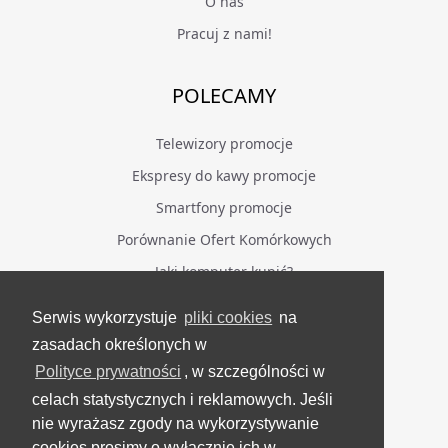
O nas
Pracuj z nami!
POLECAMY
Telewizory promocje
Ekspresy do kawy promocje
Smartfony promocje
Porównanie Ofert Komórkowych
Jaki komputer kupić?
Serwis wykorzystuje
pliki cookies
na
BĄDŹ NA BIEŻĄCO
zasadach określonych w
Polityce prywatności
, w szczególności w
Facebook
celach statystycznych i reklamowych. Jeśli
Grupa Testerzy Videotestów
nie wyrażasz zgody na wykorzystywanie
YouTube
cookies prosimy o wyłącznie ich w