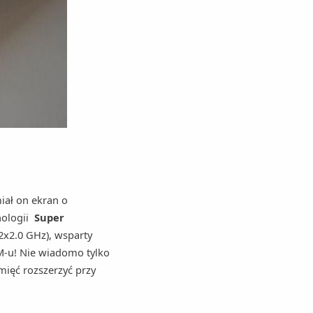
iał on ekran o
nologii
Super
2x2.0 GHz), wsparty
M-u! Nie wiadomo tylko
mięć rozszerzyć przy