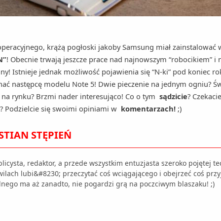
peracyjnego, krążą pogłoski jakoby Samsung miał zainstalowa
N”
! Obecnie trwają jeszcze prace nad najnowszym “robocikiem” i 
ny! Istnieje jednak możliwość pojawienia się “N-ki” pod koniec ro
ć następcę modelu Note 5! Dwie pieczenie na jednym ogniu? Św
a rynku? Brzmi nader interesująco! Co o tym
sądzicie
? Czekaci
? Podzielcie się swoimi opiniami w
komentarzach!
;)
STIAN STĘPIEŃ
licysta, redaktor, a przede wszystkim entuzjasta szeroko pojętej t
wilach lubi&#8230; przeczytać coś wciągającego i obejrzeć coś pr
lnego ma aż zanadto, nie pogardzi grą na poczciwym blaszaku! ;)