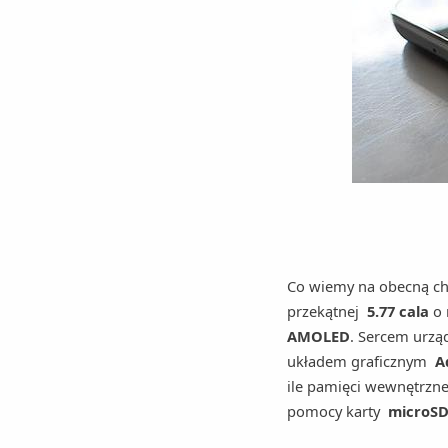
Co wiemy na obecną ch
przekątnej
5.77 cala
o 
AMOLED
. Sercem urząd
układem graficznym
Ad
ile pamięci wewnętrzne
pomocy karty
microS