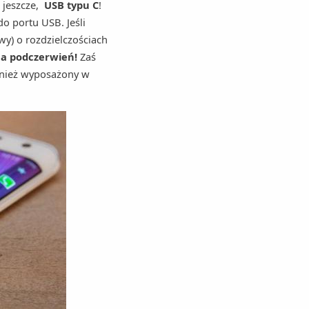
 jeszcze,
USB typu C
!
o portu USB. Jeśli
wy) o rozdzielczościach
a podczerwień!
Zaś
wnież wyposażony w