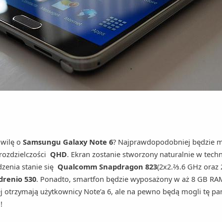
wilę o
Samsungu Galaxy Note 6
? Najprawdopodobniej będzie m
rozdzielczości
QHD
. Ekran zostanie stworzony naturalnie w tech
zenia stanie się
Qualcomm Snapdragon 823
(2x2.⅔.6 GHz oraz 
renio 530
. Ponadto, smartfon będzie wyposażony w aż 8 GB RA
j otrzymają użytkownicy Note’a 6, ale na pewno będą mogli tę pa
D
!