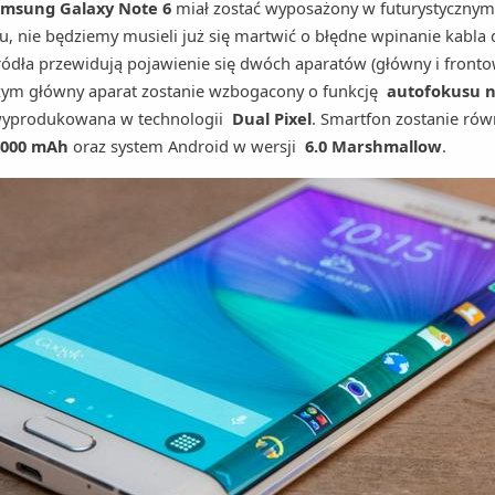
msung Galaxy Note 6
miał zostać wyposażony w futurystycznym
, nie będziemy musieli już się martwić o błędne wpinanie kabla d
ródła przewidują pojawienie się dwóch aparatów (główny i fronto
czym główny aparat zostanie wzbogacony o funkcję
autofokusu n
 wyprodukowana w technologii
Dual Pixel
. Smartfon zostanie ró
4000 mAh
oraz system Android w wersji
6.0 Marshmallow
.