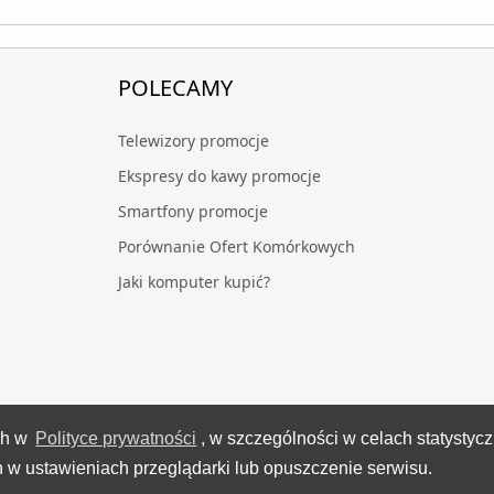
POLECAMY
Telewizory promocje
Ekspresy do kawy promocje
Smartfony promocje
Porównanie Ofert Komórkowych
Jaki komputer kupić?
ch w
Polityce prywatności
, w szczególności w celach statystyc
VideoTesty.pl Wszelkie prawa zastrzeżone
 w ustawieniach przeglądarki lub opuszczenie serwisu.
Wygenerowano 08 sierpnia 2026 roku