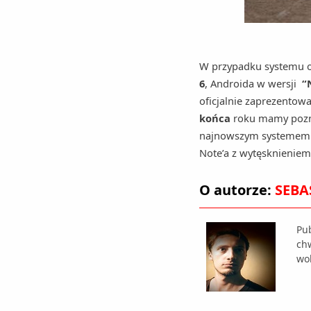
W przypadku systemu o
6
, Androida w wersji
“
oficjalnie zaprezentowa
końca
roku mamy pozna
najnowszym systemem n
Note’a z wytęsknieniem
O autorze:
SEBA
Pub
ch
wo