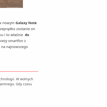
ć w nowym
Galaxy Note
nieprędko zostanie on
ku i to właśnie
do
ieży smartfon z
e na najnowszego
echnologii. W wolnych
zyjemnego. Gdy czasu