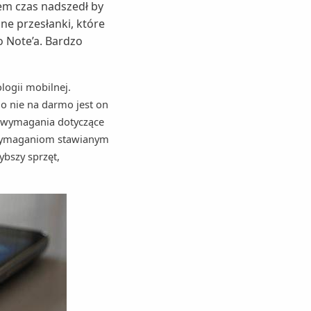
em czas nadszedł by
ne przesłanki, które
o Note’a. Bardzo
ogii mobilnej.
go nie na darmo jest on
e wymagania dotyczące
 wymaganiom stawianym
ybszy sprzęt,