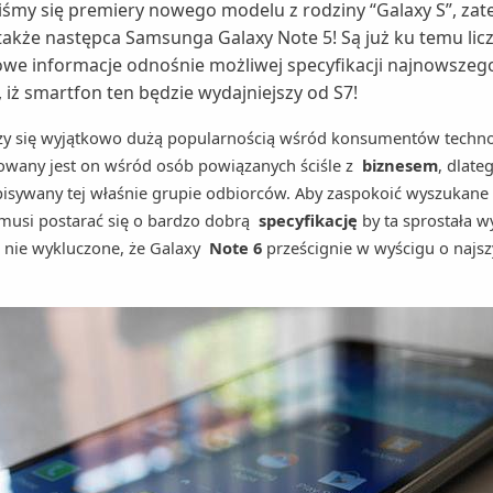
śmy się premiery nowego modelu z rodziny “Galaxy S”, zat
 także następca Samsunga Galaxy Note 5! Są już ku temu licz
owe informacje odnośnie możliwej specyfikacji najnowszeg
iż smartfon ten będzie wydajniejszy od S7!
zy się wyjątkowo dużą popularnością wśród konsumentów technol
owany jest on wśród osób powiązanych ściśle z
biznesem
, dlate
pisywany tej właśnie grupie odbiorców. Aby zaspokoić wyszukan
musi postarać się o bardzo dobrą
specyfikację
by ta sprostała
o nie wykluczone, że Galaxy
Note 6
prześcignie w wyścigu o najsz