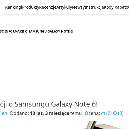
Rankingi
Produkty
Recenzje
Artykuły
Newsy
Instrukcje
Kody Rabat
ŚĆ INFORMACJI O SAMSUNGU GALAXY NOTE 6!
cji o Samsungu Galaxy Note 6!
pień
Dodano:
10 lat, 3 miesiące
temu
Ocena:
(
2
)
(
0
)