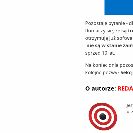
Pozostaje pytanie - 
tłumaczy się, że
są t
otrzymują już softwa
nie są w stanie za
sprzed 10 lat.
Na koniec dnia pozost
kolejne pozwy?
Sekcj
O autorze:
REDA
Je
urz