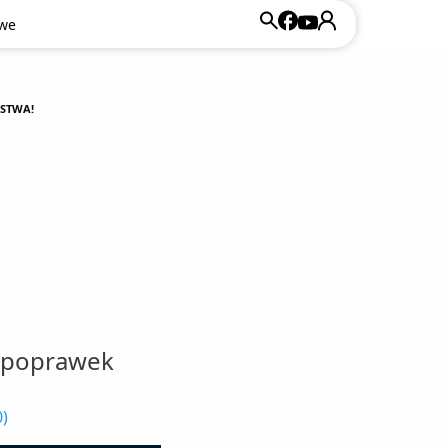
owe
ŃSTWA!
o poprawek
0
)