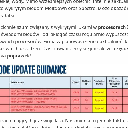
lkiej wody. Mimo wcześniejszych obietnic, Intel nie zaktual
o wykrytym błędom Meltdown oraz Spectre. Może okazać s
z łatki!
e cichnie szum związany z wykrytymi lukami w
procesorach 
są świadomi błędów i od jakiegoś czasu regularnie wypuszcz
swoich procesorów. Firma zaplanowała serię uaktualnień, 
a swoich urządzeń. Dziś dowiadujemy się jednak, że
część 
ska poprawek
!
rach mających już swoje lata. Nie zmienia to jednak faktu, 
ie z tych platform. Intel udostępnił kwietniowy harmonog