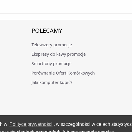
POLECAMY
Telewizory promocje
Ekspresy do kawy promocje
Smartfony promocje
Porównanie Ofert Komórkowych
Jaki komputer kupić?
ch w
Polityce prywatności
, w szczególności w celach statystyc
VideoTesty.pl Wszelkie prawa zastrzeżone