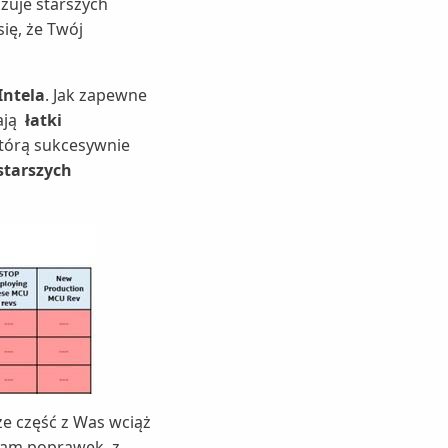
izuje starszych
ię, że Twój
Intela
. Jak zapewne
ają
łatki
którą sukcesywnie
starszych
że część z Was wciąż
ram poprawek, z