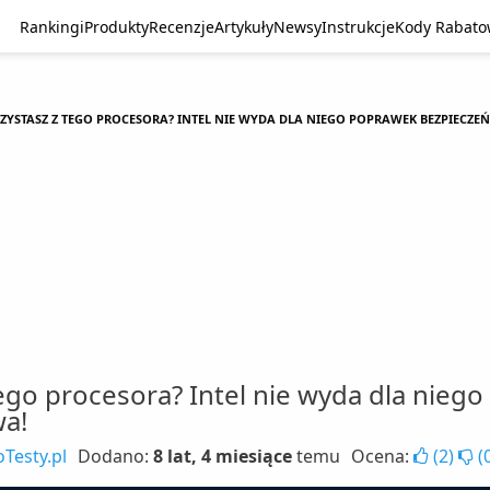
Rankingi
Produkty
Recenzje
Artykuły
Newsy
Instrukcje
Kody Rabat
ZYSTASZ Z TEGO PROCESORA? INTEL NIE WYDA DLA NIEGO POPRAWEK BEZPIECZE
tego procesora? Intel nie wyda dla nieg
wa!
Testy.pl
Dodano:
8 lat, 4 miesiące
temu
Ocena:
(
2
)
(