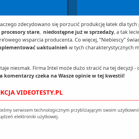
dlaczego zdecydowano się porzucić produkcję łatek dla tych
o procesory stare
,
niedostępne już w sprzedaży
, a tak lec
re’owego wsparcia producenta. Co więcej, “Niebiescy” świa
implementować uaktualnień
w tych charakterystycznych m
aje niesmak. Firma Intel może dużo stracić na tej decyzji - 
a komentarzy czeka na Wasze opinie w tej kwestii!
KCJA VIDEOTESTY.PL
steśmy serwisem technologicznym przybliżającym swoim użytkown
ądzeń elektroniki użytkowej.