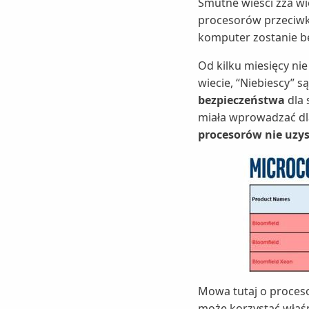
Smutne wieści zza wie
procesorów przeciwk
komputer zostanie be
Od kilku miesięcy ni
wiecie, “Niebiescy” 
bezpieczeństwa
dla 
miała wprowadzać dl
procesorów nie uzy
Mowa tutaj o proceso
może korzystać właśn