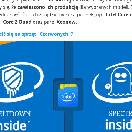
 się, że
zawieszono ich produkcję
dla wybranych modeli. D
jednak wśród nich znajdziemy kilka perełek, np.
Intel Core 
i
Core 2 Quad
oraz pare
Xeonów
.
cić się na sprzęt "Czerwonych"?