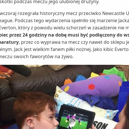
askotki podczas meczu jego ulubionej drużyny.
 wczoraj rozegrała historyczny mecz przeciwko Newcastle 
League. Podczas tego wydarzenia spełniło się marzenie Jack
 Everton, który z powodu wielu schorzeń w zasadzenie nie
piec przez 24 godziny na dobę musi być podłączony do 
paratury
, przez co wyprawa na mecz czy nawet do sklepu j
lnym. Jack jest wielkim fanem piłki nożnej. Jako kibic Ever
 meczu swoich faworytów na żywo.