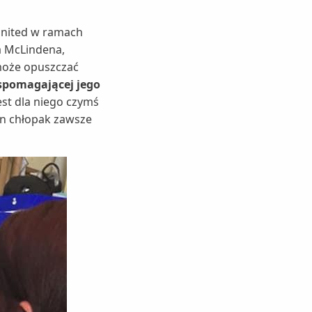
United w ramach
a McLindena,
 może opuszczać
wspomagającej jego
est dla niego czymś
ton chłopak zawsze