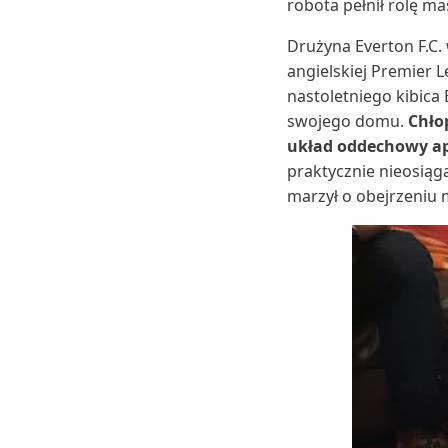
robota pełnił rolę m
Drużyna Everton F.C.
angielskiej Premier 
nastoletniego kibica
swojego domu.
Chło
układ oddechowy a
praktycznie nieosiąga
marzył o obejrzeniu