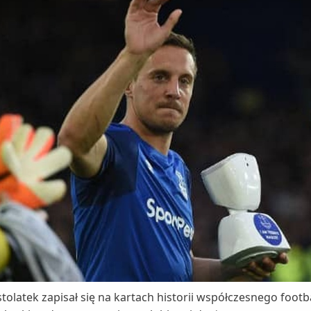
olatek zapisał się na kartach historii współczesnego footb