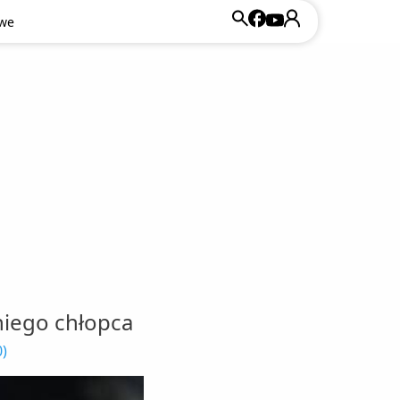
owe
niego chłopca
0
)