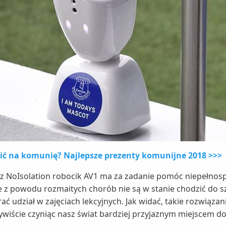
pić na komunię? Najlepsze prezenty komunijne 2018 >>>
z NoIsolation robocik AV1 ma za zadanie pomóc niepełn
re z powodu rozmaitych chorób nie są w stanie chodzić do sz
 udział w zajęciach lekcyjnych. Jak widać, takie rozwiąza
ywiście czyniąc nasz świat bardziej przyjaznym miejscem do 