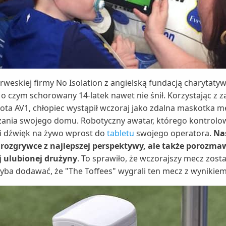
rweskiej firmy No Isolation z angielską fundacją charytaty
 o czym schorowany 14-latek nawet nie śnił. Korzystając z
a AV1, chłopiec wystąpił wczoraj jako zdalna maskotka m
ania swojego domu. Robotyczny awatar, którego kontrolow
i dźwięk na żywo wprost do
tabletu
swojego operatora.
Na
ę rozgrywce z najlepszej perspektywy, ale także porozma
 ulubionej drużyny
. To sprawiło, że wczorajszy mecz zost
chyba dodawać, że "The Toffees" wygrali ten mecz z wynikiem