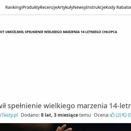
Rankingi
Produkty
Recenzje
Artykuły
Newsy
Instrukcje
Kody Rabat
OT UMOŻLIWIŁ SPEŁNIENIE WIELKIEGO MARZENIA 14-LETNIEGO CHŁOPCA
ił spełnienie wielkiego marzenia 14-let
Testy.pl
Dodano:
8 lat, 3 miesiące
temu
Ocena:
(
2
)
(