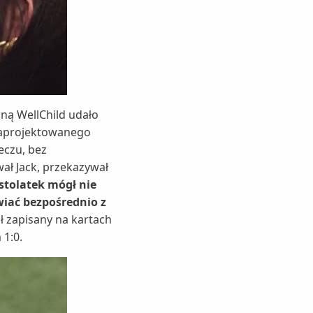
wną WellChild udało
 zaprojektowanego
eczu, bez
ał Jack, przekazywał
stolatek mógł nie
wiać bezpośrednio z
ał zapisany na kartach
 1:0.