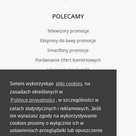
POLECAMY
Telewizory promocje
Ekspresy do kawy promocje
Smartfony promocje
Porównanie Ofert Komórkowych
Jaki komputer kupić?
Serwis wykorzystuje
pliki cookies
na
BĄDŹ NA BIEŻĄCO
zasadach określonych w
Polityce prywatności
, w szczególności w
Facebook
celach statystycznych i reklamowych. Jeśli
Grupa Testerzy Videotestów
nie wyrażasz zgody na wykorzystywanie
YouTube
cookies prosimy o wyłącznie ich w
ustawieniach przeglądarki lub opuszczenie
Twitter