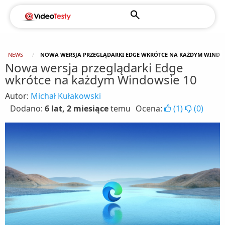
NEWS
NOWA WERSJA PRZEGLĄDARKI EDGE WKRÓTCE NA KAŻDYM WINDO
Nowa wersja przeglądarki Edge
wkrótce na każdym Windowsie 10
Autor:
Michał Kułakowski
Dodano:
6 lat, 2 miesiące
temu
Ocena:
(
1
)
(
0
)