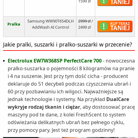
1599 zł
Samsung WW90T654DLH
2999 zł
/
Pralka
AddWash AI Control
2499 zł
Jakie pralki, suszarki i pralko-suszarki w przecenie?
Electrolux EW7W368SP PerfectCare 700
- nowoczesna
pralko-suszarka o pojemności 8 kilogramów na pranie
i 4 na suszenie. Jest przy tym dość cicha - producent
deklaruje do 51 decybeli podczas czyszczenia ubrań i
60 przy pozbawianiu ich wilgoci. Najważniejsze są
jednak technologie i systemy. Na przykład
DualCare
wykryje rodzaj tkanin i ciężar
, aby dostosować pracę
maszyny pod te dane, z kolei FreshScent to system
odświeżania delikatnych ubrań bez pełnego cyklu,
przy pomocy pary. Jest też program godzinny!