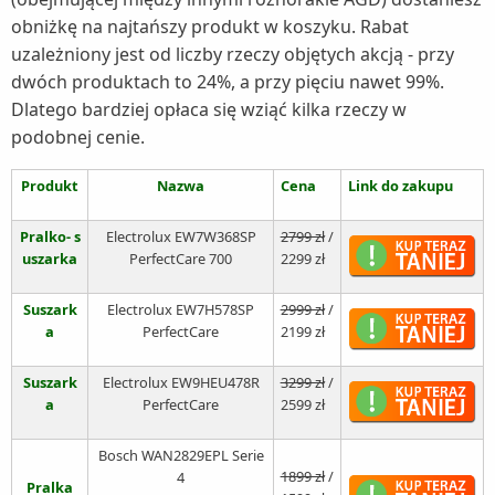
obniżkę na najtańszy produkt w koszyku. Rabat
uzależniony jest od liczby rzeczy objętych akcją - przy
dwóch produktach to 24%, a przy pięciu nawet 99%.
Dlatego bardziej opłaca się wziąć kilka rzeczy w
podobnej cenie.
Produkt​
Nazwa
Cena
Link do zakupu
Pralko- s
Electrolux EW7W368SP
2799 zł
/
uszarka
PerfectCare 700
2299 zł
Suszark
Electrolux EW7H578SP
2999 zł
/
a
PerfectCare
2199 zł
Suszark
Electrolux EW9HEU478R
3299 zł
/
a
PerfectCare
2599 zł
Bosch WAN2829EPL Serie
1899 zł
/
4
Pralka