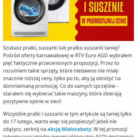
Szukasz pralki, suszarki lub pralko-suszarki taniej?
Pośród oferty karnawałowej w RTV Euro AGD wybrałem
pięć faktycznie przecenionych propozycji. Przez to
rozumiem takie sprzęty, które niedawno nie miały
znacznie niższej ceny, tylko po to, aby ją obniżyć na
domniemaną promocję. Co do samych sprzętów -
starałem się wybierać takie maszyny, które zbierają
pozytywne opinie w sieci!
Wszystkie pralki i suszarki w tym artykule są taniej tylko
do 17 lutego, warto więc się pospieszyć! Jeżeli nie
zdążysz, zerknij na
akcję Wielorabaty
. W tej promocji
(obejmującej między innymi różnorakie AGD) dostaniesz