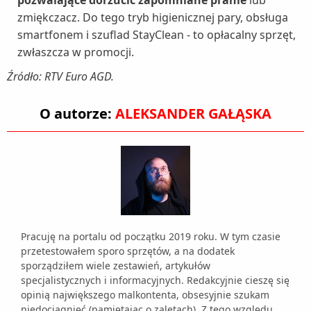
pozwalające dorzucić zapomniane pranie
lub
zmiękczacz. Do tego tryb higienicznej pary, obsługa
smartfonem i szuflad StayClean - to opłacalny sprzęt,
zwłaszcza w promocji.
Źródło: RTV Euro AGD.
O autorze:
ALEKSANDER GAŁĄSKA
Pracuję na portalu od początku 2019 roku. W tym czasie
przetestowałem sporo sprzętów, a na dodatek
sporządziłem wiele zestawień, artykułów
specjalistycznych i informacyjnych. Redakcyjnie cieszę się
opinią największego malkontenta, obsesyjnie szukam
niedociągnięć (pamiętając o zaletach). Z tego względu