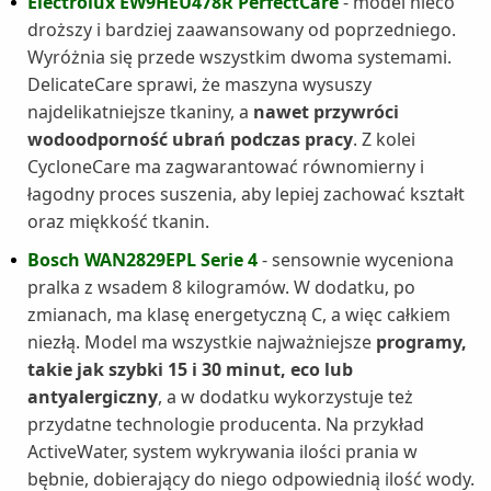
Electrolux EW9HEU478R PerfectCare
- model nieco
droższy i bardziej zaawansowany od poprzedniego.
Wyróżnia się przede wszystkim dwoma systemami.
DelicateCare sprawi, że maszyna wysuszy
najdelikatniejsze tkaniny, a
nawet przywróci
wodoodporność ubrań podczas pracy
. Z kolei
CycloneCare ma zagwarantować równomierny i
łagodny proces suszenia, aby lepiej zachować kształt
oraz miękkość tkanin.
Bosch WAN2829EPL Serie 4
- sensownie wyceniona
pralka z wsadem 8 kilogramów. W dodatku, po
zmianach, ma klasę energetyczną C, a więc całkiem
niezłą. Model ma wszystkie najważniejsze
programy,
takie jak szybki 15 i 30 minut, eco lub
antyalergiczny
, a w dodatku wykorzystuje też
przydatne technologie producenta. Na przykład
ActiveWater, system wykrywania ilości prania w
bębnie, dobierający do niego odpowiednią ilość wody.