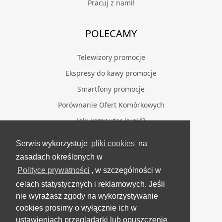
Pracuj z nami!
POLECAMY
Telewizory promocje
Ekspresy do kawy promocje
Smartfony promocje
Porównanie Ofert Komórkowych
Jaki komputer kupić?
Serwis wykorzystuje
pliki cookies
na
BĄDŹ NA BIEŻĄCO
zasadach określonych w
Polityce prywatności
, w szczególności w
Facebook
celach statystycznych i reklamowych. Jeśli
Grupa Testerzy Videotestów
nie wyrażasz zgody na wykorzystywanie
YouTube
cookies prosimy o wyłącznie ich w
ustawieniach przeglądarki lub opuszczenie