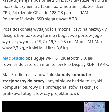
kształtuje się na poziomie 2,5 TB/s. W układzie M1 Ultra
masz do czynienia z takimi parametrami, jak: 20 rdzeni
CPU, 64 rdzenie GPU, do 128 GB pamięci RAM.
Pojemność dysku SSD sięga nawet 8 TB.
Poza doskonałą wydajnością można liczyć na niezwykły
design, kompaktową formę i bogactwo portów. Jego
wymiary wynoszą 19,7 x 19,7 x 9,5 cm. Model M1 Max
waży 2,7 kg, z kolei M1 Ultra 3,6 kg.
Mac Studio
obsługuje Wi-Fi 6 i Bluetooth 5.0, jak
również do czterech monitorów Pro Display XDR i TV 4K.
Mac Studio ma stanowić
doskonały komputer
stacjonarny do pracy
, innymi słowy będzie to szybki
komputer biurowy dla profesjonalistów (takich jak
grafików, fotografów czy projektantów).