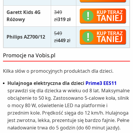
Garett Kids 4G
349
Różowy
zł
319 zł
549
Philips AZ700/12
zł
449 z
ł
Promocje na Vobis.pl
Kilka słów o promocyjnych produktach dla dzieci.
Hulajnoga elektryczna dla dzieci
Prime3 EES11
sprawdzi się dla dziecka w wieku od 8 lat. Maksymalne
obciążenie to 50 kg. Zastosowano 5-calowe koła, silnik
o mocy 80 W, oświetlenie LED na platformie i
przednim kole. Prędkość sięga do 12 km/h. Hulajnoga
jest zwrotna, lekka, prezentuje się bardzo fajnie. Pełne
naładowanie trwa do 5 godzin (do 60 minut jazdy).