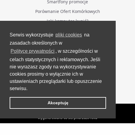
Smartfony promocje
Porównanie Ofert Komórkowych
Jaki komputer kupić?
Serwis wykorzystuje
pliki cookies
na
BĄDŹ NA BIEŻĄCO
zasadach określonych w
Polityce prywatności
, w szczególności w
Facebook
celach statystycznych i reklamowych. Jeśli
Grupa Testerzy Videotestów
nie wyrażasz zgody na wykorzystywanie
YouTube
cookies prosimy o wyłącznie ich w
ustawieniach przeglądarki lub opuszczenie
Twitter
serwisu.
Instagram
Akceptuję
VideoTesty.pl Wszelkie prawa zastrzeżone
Wygenerowano 08 sierpnia 2026 roku