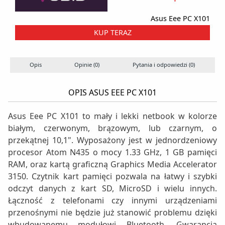
Asus Eee PC X101
KUP TERAZ
Opis
Opinie (0)
Pytania i odpowiedzi (0)
S
OPIS ASUS EEE PC X101
Asus Eee PC X101 to mały i lekki netbook w kolorze
białym, czerwonym, brązowym, lub czarnym, o
przekątnej 10,1". Wyposażony jest w jednordzeniowy
procesor Atom N435 o mocy 1.33 GHz, 1 GB pamięci
RAM, oraz kartą graficzną Graphics Media Accelerator
3150. Czytnik kart pamięci pozwala na łatwy i szybki
odczyt danych z kart SD, MicroSD i wielu innych.
Łączność z telefonami czy innymi urządzeniami
przenośnymi nie będzie już stanowić problemu dzięki
wbudowanemu modułowi Bluetooth. Gwarancja