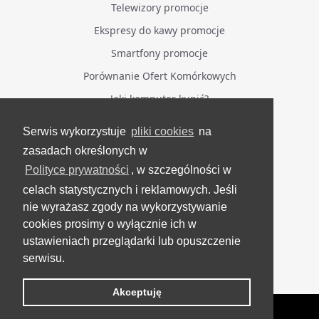
Telewizory promocje
Ekspresy do kawy promocje
Smartfony promocje
Porównanie Ofert Komórkowych
Jaki komputer kupić?
Serwis wykorzystuje
pliki cookies
na
BĄDŹ NA BIEŻĄCO
zasadach określonych w
Polityce prywatności
, w szczególności w
Facebook
celach statystycznych i reklamowych. Jeśli
Grupa Testerzy Videotestów
nie wyrażasz zgody na wykorzystywanie
YouTube
cookies prosimy o wyłącznie ich w
ustawieniach przeglądarki lub opuszczenie
Twitter
serwisu.
Instagram
Akceptuję
VideoTesty.pl Wszelkie prawa zastrzeżone