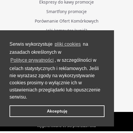
Ekspresy do kawy promocje
Smartfony promocje
Porównanie Ofert Komórkowych
Jaki komputer kupić?
Serwis wykorzystuje
pliki cookies
na
BĄDŹ NA BIEŻĄCO
zasadach określonych w
Polityce prywatności
, w szczególności w
Facebook
celach statystycznych i reklamowych. Jeśli
Grupa Testerzy Videotestów
nie wyrażasz zgody na wykorzystywanie
YouTube
cookies prosimy o wyłącznie ich w
ustawieniach przeglądarki lub opuszczenie
Twitter
serwisu.
Instagram
Akceptuję
VideoTesty.pl Wszelkie prawa zastrzeżone
Wygenerowano 09 sierpnia 2026 roku