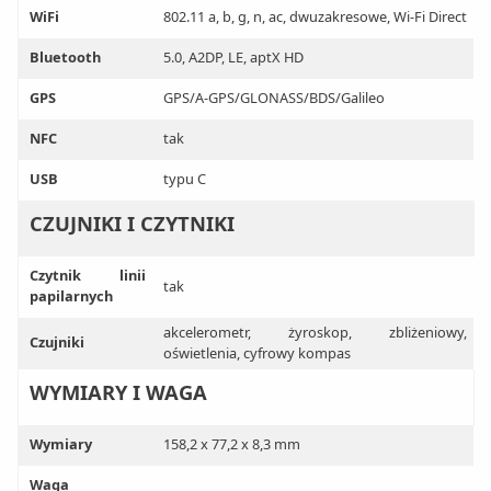
WiFi
802.11 a, b, g, n, ac, dwuzakresowe, Wi-Fi Direct
Bluetooth
5.0, A2DP, LE, aptX HD
GPS
GPS/A-GPS/GLONASS/BDS/Galileo
NFC
tak
USB
typu C
CZUJNIKI I CZYTNIKI
Czytnik linii
tak
papilarnych
akcelerometr, żyroskop, zbliżeniowy,
Czujniki
oświetlenia, cyfrowy kompas
WYMIARY I WAGA
Wymiary
158,2 x 77,2 x 8,3 mm
Waga