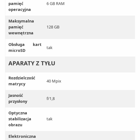
pamięć
6 GB RAM
operacyjna
Maksymalna
pamięć
128 GB
wewnętrzna
Obsługa kart
tak
microSD
APARATY Z TYŁU
Rozdzielczość
40 Mpix
matrycy
Jasność
f/1,8
przysłony
Optyczna
stabilizacja
tak
obrazu
Elektroniczna