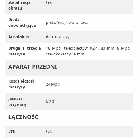
stabilizacja
tak
obrazu
Dioda
podwójna, dwutonowa
doświetlająca
Autofokus
detekcja fazy
Druga i trzecia
18 Mpix, teleobiektyw f/2,4, 80 mm; 8 Mpix,
matryca
szerokokątny 16 mm
APARAT PRZEDNI
Rozdzielczość
24 Mpix
matrycy
Jasność
f/2,0
przysłony
ŁĄCZNOŚĆ
LTE
tak