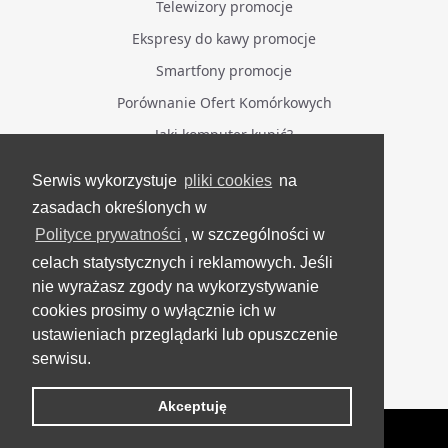
Telewizory promocje
Ekspresy do kawy promocje
Smartfony promocje
Porównanie Ofert Komórkowych
Jaki komputer kupić?
Serwis wykorzystuje
pliki cookies
na
BĄDŹ NA BIEŻĄCO
zasadach określonych w
Polityce prywatności
, w szczególności w
Facebook
celach statystycznych i reklamowych. Jeśli
Grupa Testerzy Videotestów
nie wyrażasz zgody na wykorzystywanie
YouTube
cookies prosimy o wyłącznie ich w
ustawieniach przeglądarki lub opuszczenie
Twitter
serwisu.
Instagram
Akceptuję
VideoTesty.pl Wszelkie prawa zastrzeżone