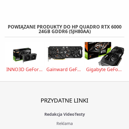
POWIĄZANE PRODUKTY DO HP QUADRO RTX 6000
24GB GDDR6 (5JH80AA)
INNO3D GeForce RTX 5060 Twin X2
Gainward GeForce RTX 2070 SUPER Phoenix GS
Gigabyte GeForce RTX 2070 Windforce 2X 8GB GDDR6 (GV-N2070WF2-8GD)
PRZYDATNE LINKI
Redakcja VideoTesty
Reklama