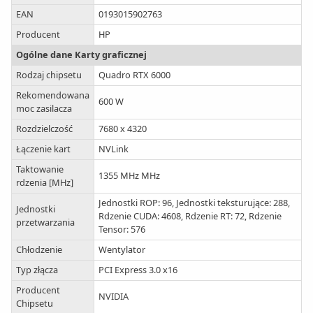
EAN
0193015902763
Producent
HP
Ogólne dane Karty graficznej
Rodzaj chipsetu
Quadro RTX 6000
Rekomendowana
600 W
moc zasilacza
Rozdzielczość
7680 x 4320
Łączenie kart
NVLink
Taktowanie
1355 MHz MHz
rdzenia [MHz]
Jednostki ROP: 96, Jednostki teksturujące: 288,
Jednostki
Rdzenie CUDA: 4608, Rdzenie RT: 72, Rdzenie
przetwarzania
Tensor: 576
Chłodzenie
Wentylator
Typ złącza
PCI Express 3.0 x16
Producent
NVIDIA
Chipsetu