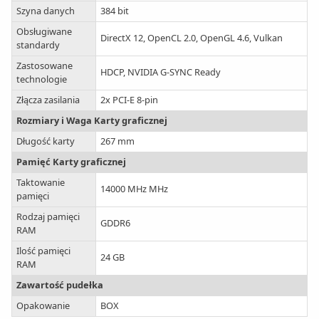
Szyna danych
384 bit
Obsługiwane
DirectX 12, OpenCL 2.0, OpenGL 4.6, Vulkan
standardy
Zastosowane
HDCP, NVIDIA G-SYNC Ready
technologie
Złącza zasilania
2x PCI-E 8-pin
Rozmiary i Waga Karty graficznej
Długość karty
267 mm
Pamięć Karty graficznej
Taktowanie
14000 MHz MHz
pamięci
Rodzaj pamięci
GDDR6
RAM
Ilość pamięci
24 GB
RAM
Zawartość pudełka
Opakowanie
BOX