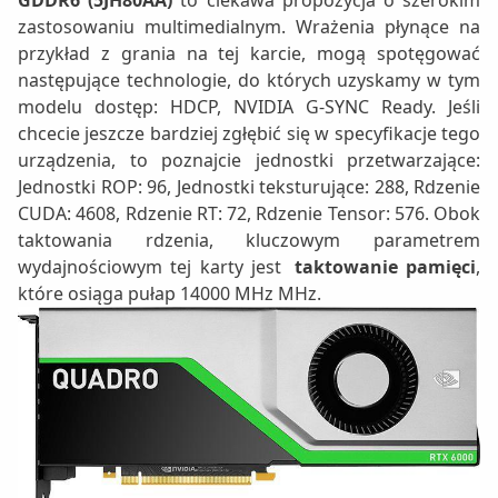
GDDR6 (5JH80AA)
to ciekawa propozycja o szerokim
zastosowaniu multimedialnym. Wrażenia płynące na
przykład z grania na tej karcie, mogą spotęgować
następujące technologie, do których uzyskamy w tym
modelu dostęp: HDCP, NVIDIA G-SYNC Ready. Jeśli
chcecie jeszcze bardziej zgłębić się w specyfikacje tego
urządzenia, to poznajcie jednostki przetwarzające:
Jednostki ROP: 96, Jednostki teksturujące: 288, Rdzenie
CUDA: 4608, Rdzenie RT: 72, Rdzenie Tensor: 576. Obok
taktowania rdzenia, kluczowym parametrem
wydajnościowym tej karty jest
taktowanie pamięci
,
które osiąga pułap 14000 MHz MHz.