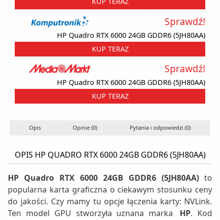
KUP TERAZ
Sprawdź!
HP Quadro RTX 6000 24GB GDDR6 (5JH80AA)
KUP TERAZ
Sprawdź!
HP Quadro RTX 6000 24GB GDDR6 (5JH80AA)
KUP TERAZ
Opis
Opinie (0)
Pytania i odpowiedzi (0)
S
OPIS HP QUADRO RTX 6000 24GB GDDR6 (5JH80AA)
HP Quadro RTX 6000 24GB GDDR6 (5JH80AA)
to
popularna karta graficzna o ciekawym stosunku ceny
do jakości. Czy mamy tu opcje łączenia karty: NVLink.
Ten model GPU stworzyła uznana marka
HP
. Kod