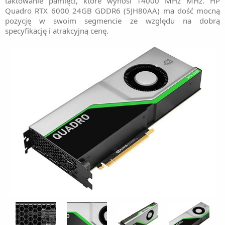
taktowanie pamięci, które wynosi 14000 MHz MHz. HP
Quadro RTX 6000 24GB GDDR6 (5JH80AA) ma dość mocną
pozycję w swoim segmencie ze względu na dobrą
specyfikację i atrakcyjną cenę.