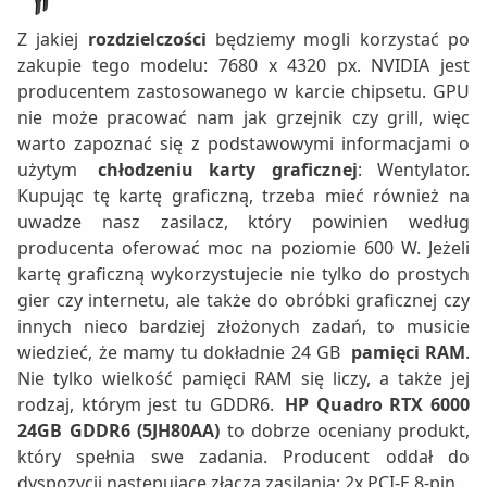
Z jakiej
rozdzielczości
będziemy mogli korzystać po
zakupie tego modelu: 7680 x 4320 px. NVIDIA jest
producentem zastosowanego w karcie chipsetu. GPU
nie może pracować nam jak grzejnik czy grill, więc
warto zapoznać się z podstawowymi informacjami o
użytym
chłodzeniu karty graficznej
: Wentylator.
Kupując tę kartę graficzną, trzeba mieć również na
uwadze nasz zasilacz, który powinien według
producenta oferować moc na poziomie 600 W. Jeżeli
kartę graficzną wykorzystujecie nie tylko do prostych
gier czy internetu, ale także do obróbki graficznej czy
innych nieco bardziej złożonych zadań, to musicie
wiedzieć, że mamy tu dokładnie 24 GB
pamięci RAM
.
Nie tylko wielkość pamięci RAM się liczy, a także jej
rodzaj, którym jest tu GDDR6.
HP Quadro RTX 6000
24GB GDDR6 (5JH80AA)
to dobrze oceniany produkt,
który spełnia swe zadania. Producent oddał do
dyspozycji następujące złącza zasilania: 2x PCI-E 8-pin.