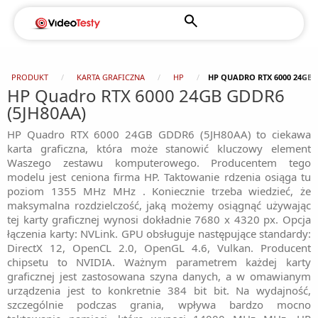
PRODUKT
KARTA GRAFICZNA
HP
HP QUADRO RTX 6000 24GB 
HP Quadro RTX 6000 24GB GDDR6
(5JH80AA)
HP Quadro RTX 6000 24GB GDDR6 (5JH80AA) to ciekawa
karta graficzna, która może stanowić kluczowy element
Waszego zestawu komputerowego. Producentem tego
modelu jest ceniona firma HP. Taktowanie rdzenia osiąga tu
poziom 1355 MHz MHz . Koniecznie trzeba wiedzieć, że
maksymalna rozdzielczość, jaką możemy osiągnąć używając
tej karty graficznej wynosi dokładnie 7680 x 4320 px. Opcja
łączenia karty: NVLink. GPU obsługuje następujące standardy:
DirectX 12, OpenCL 2.0, OpenGL 4.6, Vulkan. Producent
chipsetu to NVIDIA. Ważnym parametrem każdej karty
graficznej jest zastosowana szyna danych, a w omawianym
urządzenia jest to konkretnie 384 bit bit. Na wydajność,
szczególnie podczas grania, wpływa bardzo mocno