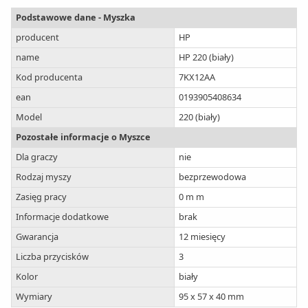
Podstawowe dane - Myszka
producent
HP
name
HP 220 (biały)
Kod producenta
7KX12AA
ean
0193905408634
Model
220 (biały)
Pozostałe informacje o Myszce
Dla graczy
nie
Rodzaj myszy
bezprzewodowa
Zasięg pracy
0 m m
Informacje dodatkowe
brak
Gwarancja
12 miesięcy
Liczba przycisków
3
Kolor
biały
Wymiary
95 x 57 x 40 mm