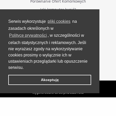
Porównanie Ofert Komórkowych
Jaki komputer kupić?
Serwis wykorzystuje
pliki cookies
na
BĄDŹ NA BIEŻĄCO
zasadach określonych w
Polityce prywatności
, w szczególności w
Facebook
celach statystycznych i reklamowych. Jeśli
Grupa Testerzy Videotestów
nie wyrażasz zgody na wykorzystywanie
YouTube
cookies prosimy o wyłącznie ich w
ustawieniach przeglądarki lub opuszczenie
Twitter
serwisu.
Instagram
Akceptuję
VideoTesty.pl Wszelkie prawa zastrzeżone
Wygenerowano 08 sierpnia 2026 roku