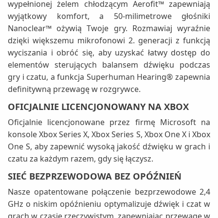
wypełnionej żelem chłodzącym Aerofit™ zapewniają
wyjątkowy komfort, a 50-milimetrowe głośniki
Nanoclear™ ożywią Twoje gry. Rozmawiaj wyraźnie
dzięki większemu mikrofonowi 2. generacji z funkcją
wyciszania i obróć się, aby uzyskać łatwy dostęp do
elementów sterujących balansem dźwięku podczas
gry i czatu, a funkcja Superhuman Hearing® zapewnia
definitywną przewagę w rozgrywce.
OFICJALNIE LICENCJONOWANY NA XBOX
Oficjalnie licencjonowane przez firmę Microsoft na
konsole Xbox Series X, Xbox Series S, Xbox One X i Xbox
One S, aby zapewnić wysoką jakość dźwięku w grach i
czatu za każdym razem, gdy się łączysz.
SIEĆ BEZPRZEWODOWA BEZ OPÓŹNIEŃ
Nasze opatentowane połączenie bezprzewodowe 2,4
GHz o niskim opóźnieniu optymalizuje dźwięk i czat w
grach w czasie rzeczywistym, zapewniając przewagę w