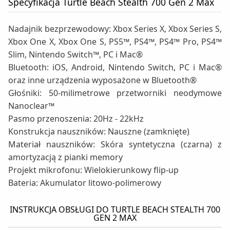
Specyfikacja Turtle Beach Stealth 700 Gen 2 Max
Nadajnik bezprzewodowy: Xbox Series X, Xbox Series S,
Xbox One X, Xbox One S, PS5™, PS4™, PS4™ Pro, PS4™
Slim, Nintendo Switch™, PC i Mac®
Bluetooth: iOS, Android, Nintendo Switch, PC i Mac®
oraz inne urządzenia wyposażone w Bluetooth®
Głośniki: 50-milimetrowe przetworniki neodymowe
Nanoclear™
Pasmo przenoszenia: 20Hz - 22kHz
Konstrukcja nauszników: Nauszne (zamknięte)
Materiał nauszników: Skóra syntetyczna (czarna) z
amortyzacją z pianki memory
Projekt mikrofonu: Wielokierunkowy flip-up
Bateria: Akumulator litowo-polimerowy
INSTRUKCJA OBSŁUGI DO TURTLE BEACH STEALTH 700
GEN 2 MAX