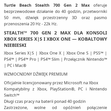
Turtle Beach Stealth 700 Gen 2 Max
oferuje
bezprzewodowe działanie do 40 godzin, przetworniki
50 mm, dźwięk przestrzenny 3D oraz pasmo
przenoszenia 20 Hz - 22k Hz.
STEALTH™ 700 GEN 2 MAX DLA KONSOLI
XBOX SERIES X|S I XBOX ONE — KOBALTOWY
NIEBIESKI
Xbox Series X|S | Xbox One X | Xbox One S | PS5™ |
PS4™ | PS4™ Pro | PS4™ Slim | Przełącznik Nintendo™
| PC i Mac®
WZMOCNIONY DŹWIĘK PREMIUM
Oficjalnie licencjonowany przez Microsoft na Xbox
Kompatybilny z Xbox, PlayStation®, PC i Nintendo
Switch™
Długi czas pracy na baterii ponad 40 godzin
Zastrzeżone, wolne od opóźnień połączenie