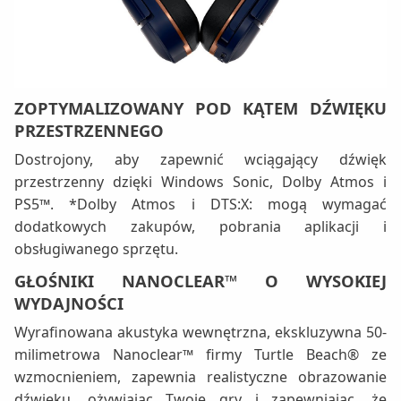
ZOPTYMALIZOWANY POD KĄTEM DŹWIĘKU
PRZESTRZENNEGO
Dostrojony, aby zapewnić wciągający dźwięk
przestrzenny dzięki Windows Sonic, Dolby Atmos i
PS5™. *Dolby Atmos i DTS:X: mogą wymagać
dodatkowych zakupów, pobrania aplikacji i
obsługiwanego sprzętu.
GŁOŚNIKI NANOCLEAR™ O WYSOKIEJ
WYDAJNOŚCI
Wyrafinowana akustyka wewnętrzna, ekskluzywna 50-
milimetrowa Nanoclear™ firmy Turtle Beach® ze
wzmocnieniem, zapewnia realistyczne obrazowanie
dźwięku, ożywiając Twoje gry i zapewniając, że