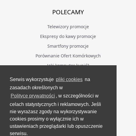
POLECAMY
Telewizory promocje
Ekspresy do kawy promocje
Smartfony promocje
Porównanie Ofert Komórkowych
Jaki komputer kupić?
Serwis wykorzystuje
pliki cookies
na
BĄDŹ NA BIEŻĄCO
zasadach określonych w
Polityce prywatności
, w szczególności w
Facebook
celach statystycznych i reklamowych. Jeśli
Grupa Testerzy Videotestów
nie wyrażasz zgody na wykorzystywanie
YouTube
cookies prosimy o wyłącznie ich w
ustawieniach przeglądarki lub opuszczenie
Twitter
serwisu.