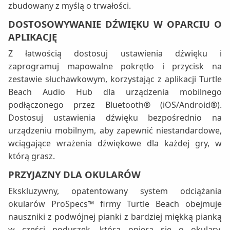
zbudowany z myślą o trwałości.
DOSTOSOWYWANIE DŹWIĘKU W OPARCIU O
APLIKACJĘ
Z łatwością dostosuj ustawienia dźwięku i
zaprogramuj mapowalne pokrętło i przycisk na
zestawie słuchawkowym, korzystając z aplikacji Turtle
Beach Audio Hub dla urządzenia mobilnego
podłączonego przez Bluetooth® (iOS/Android®).
Dostosuj ustawienia dźwięku bezpośrednio na
urządzeniu mobilnym, aby zapewnić niestandardowe,
wciągające wrażenia dźwiękowe dla każdej gry, w
którą grasz.
PRZYJAZNY DLA OKULARÓW
Ekskluzywny, opatentowany system odciążania
okularów ProSpecs™ firmy Turtle Beach obejmuje
nauszniki z podwójnej pianki z bardziej miękką pianką
w części poduszek, która opiera się o okulary,