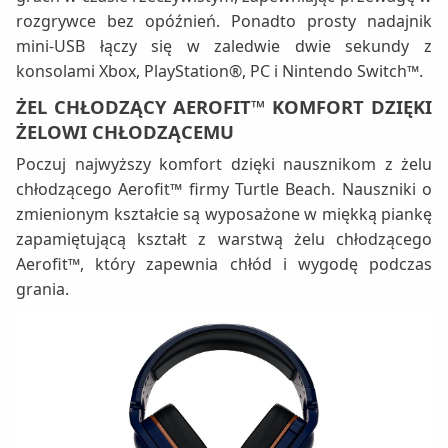
rozgrywce bez opóźnień. Ponadto prosty nadajnik
mini-USB łączy się w zaledwie dwie sekundy z
konsolami Xbox, PlayStation®, PC i Nintendo Switch™.
ŻEL CHŁODZĄCY AEROFIT™ KOMFORT DZIĘKI
ŻELOWI CHŁODZĄCEMU
Poczuj najwyższy komfort dzięki nausznikom z żelu
chłodzącego Aerofit™ firmy Turtle Beach. Nauszniki o
zmienionym kształcie są wyposażone w miękką piankę
zapamiętującą kształt z warstwą żelu chłodzącego
Aerofit™, który zapewnia chłód i wygodę podczas
grania.