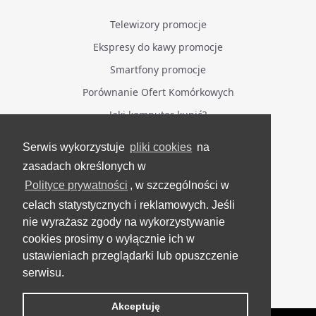
Telewizory promocje
Ekspresy do kawy promocje
Smartfony promocje
Porównanie Ofert Komórkowych
Jaki komputer kupić?
Serwis wykorzystuje
pliki cookies
na
BĄDŹ NA BIEŻĄCO
zasadach określonych w
Polityce prywatności
, w szczególności w
Facebook
celach statystycznych i reklamowych. Jeśli
Grupa Testerzy Videotestów
nie wyrażasz zgody na wykorzystywanie
YouTube
cookies prosimy o wyłącznie ich w
ustawieniach przeglądarki lub opuszczenie
Twitter
serwisu.
Instagram
Akceptuję