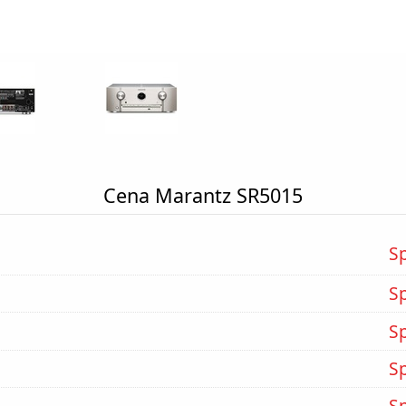
Cena Marantz SR5015
S
S
S
S
S