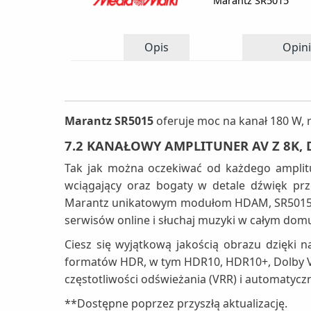
Marantz SR5015
Opis
Opini
Marantz SR5015
oferuje moc na kanał 180 W, r
7.2 KANAŁOWY AMPLITUNER AV Z 8K,
Tak jak można oczekiwać od każdego amplit
wciągający oraz bogaty w detale dźwięk prz
Marantz unikatowym modułom HDAM, SR5015 ma 
serwisów online i słuchaj muzyki w całym domu 
Ciesz się wyjątkową jakością obrazu dzięki
formatów HDR, w tym HDR10, HDR10+, Dolby Vi
częstotliwości odświeżania (VRR) i automatycz
**Dostępne poprzez przyszłą aktualizację.