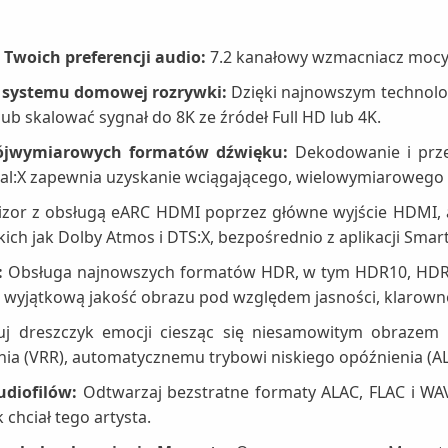
 Twoich preferencji audio:
7.2 kanałowy wzmacniacz mocy,
o systemu domowej rozrywki:
Dzięki najnowszym technolo
ub skalować sygnał do 8K ze źródeł Full HD lub 4K.
rójwymiarowych formatów dźwięku:
Dekodowanie i prz
rtual:X zapewnia uzyskanie wciągającego, wielowymiarowego
izor z obsługą eARC HDMI poprzez główne wyjście HDMI, 
h jak Dolby Atmos i DTS:X, bezpośrednio z aplikacji Smart
:
Obsługa najnowszych formatów HDR, w tym HDR10, HDR10+
 wyjątkową jakość obrazu pod względem jasności, klarownoś
uj dreszczyk emocji ciesząc się niesamowitym obrazem i 
ia (VRR), automatycznemu trybowi niskiego opóźnienia (AL
audiofilów:
Odtwarzaj bezstratne formaty ALAC, FLAC i WAV
 chciał tego artysta.