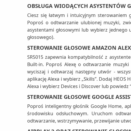
OBSŁUGA WIODĄCYCH ASYSTENTÓW 
Ciesz się łatwym i intuicyjnym sterowaniem 
Poproś o odtwarzanie ulubionej muzyki, zwię
asystentami głosowymi lub wybierz jednego ul
głosowego).
STEROWANIE GŁOSOWE AMAZON ALE
SR5015 zapewnia kompatybilność z asystente
Built-in. Poproś Alexę o odtwarzanie muzyki 
wyciszaj i odtwarzaj następny utwór - wsz
aplikację Alexa i wybierz „Skills”. Dodaj HEO
Alexa i wybierz Devices i Discover lub powiedz 
STEROWANIE GŁOSOWE GOOGLE ASSI
Poproś inteligentny głośnik Google Home, a
środowisku odsłuchowym. Uruchom odtwarza
odtwarzanie, wstrzymywanie, przewijanie utwor