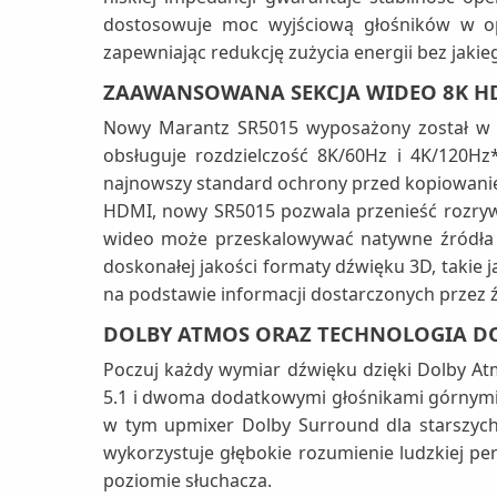
dostosowuje moc wyjściową głośników w op
zapewniając redukcję zużycia energii bez jak
ZAAWANSOWANA SEKCJA WIDEO 8K HD
Nowy Marantz SR5015 wyposażony został w 6
obsługuje rozdzielczość 8K/60Hz i 4K/120Hz
najnowszy standard ochrony przed kopiowaniem
HDMI, nowy SR5015 pozwala przenieść rozry
wideo może przeskalowywać natywne źródła 
doskonałej jakości formaty dźwięku 3D, takie 
na podstawie informacji dostarczonych przez źr
DOLBY ATMOS ORAZ TECHNOLOGIA DO
Poczuj każdy wymiar dźwięku dzięki Dolby Atm
5.1 i dwoma dodatkowymi głośnikami górnym
w tym upmixer Dolby Surround dla starszych t
wykorzystuje głębokie rozumienie ludzkiej pe
poziomie słuchacza.