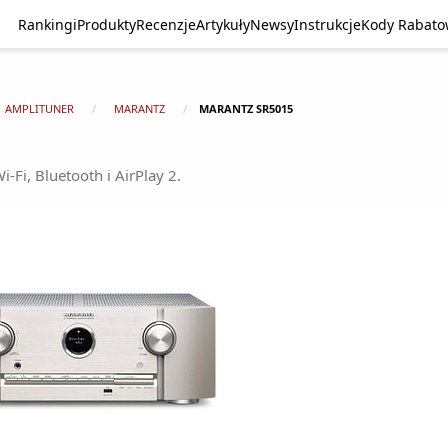
Rankingi
Produkty
Recenzje
Artykuły
Newsy
Instrukcje
Kody Rabat
AMPLITUNER
MARANTZ
MARANTZ SR5015
-Fi, Bluetooth i AirPlay 2.