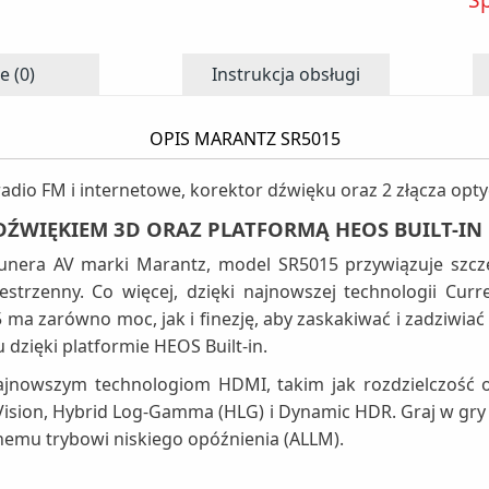
e (0)
Instrukcja obsługi
OPIS MARANTZ SR5015
adio FM i internetowe, korektor dźwięku oraz 2 złącza opty
 DŹWIĘKIEM 3D ORAZ PLATFORMĄ HEOS BUILT-IN
unera AV marki Marantz, model SR5015 przywiązuje szcze
estrzenny. Co więcej, dzięki najnowszej technologii Cu
zarówno moc, jak i finezję, aby zaskakiwać i zadziwiać 
dzięki platformie HEOS Built-in.
 najnowszym technologiom HDMI, takim jak rozdzielczość 
sion, Hybrid Log-Gamma (HLG) i Dynamic HDR. Graj w gry z
nemu trybowi niskiego opóźnienia (ALLM).