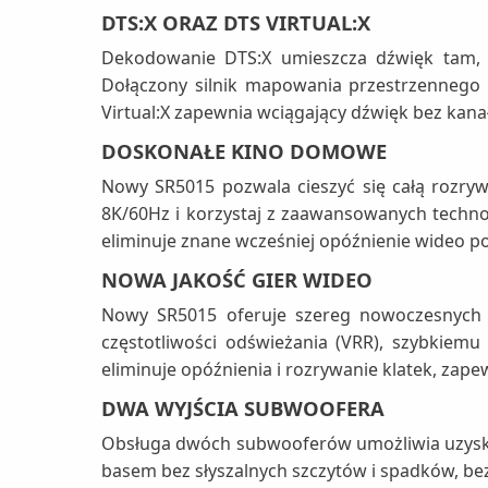
DTS:X ORAZ DTS VIRTUAL:X
Dekodowanie DTS:X umieszcza dźwięk tam, g
Dołączony silnik mapowania przestrzennego D
Virtual:X zapewnia wciągający dźwięk bez kanał
DOSKONAŁE KINO DOMOWE
Nowy SR5015 pozwala cieszyć się całą rozrywk
8K/60Hz i korzystaj z zaawansowanych techno
eliminuje znane wcześniej opóźnienie wideo 
NOWA JAKOŚĆ GIER WIDEO
Nowy SR5015 oferuje szereg nowoczesnych fu
częstotliwości odświeżania (VRR), szybkiemu
eliminuje opóźnienia i rozrywanie klatek, zapew
DWA WYJŚCIA SUBWOOFERA
Obsługa dwóch subwooferów umożliwia uzyska
basem bez słyszalnych szczytów i spadków, bez