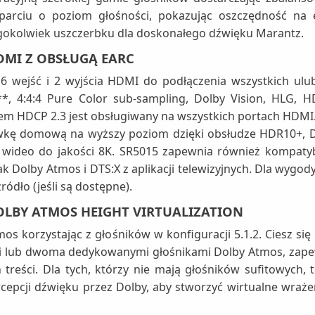
arciu o poziom głośności, pokazując oszczędność na 
iegokolwiek uszczerbku dla doskonałego dźwięku Marantz.
MI Z OBSŁUGĄ EARC
 wejść i 2 wyjścia HDMI do podłączenia wszystkich ulub
**, 4:4:4 Pure Color sub-sampling, Dolby Vision, HLG, H
 HDCP 2.3 jest obsługiwany na wszystkich portach HDMI. 
wkę domową na wyższy poziom dzięki obsłudze HDR10+, D
wideo do jakości 8K. SR5015 zapewnia również kompatybi
jak Dolby Atmos i DTS:X z aplikacji telewizyjnych. Dla wyg
ódło (jeśli są dostępne).
LBY ATMOS HEIGHT VIRTUALIZATION
os korzystając z głośników w konfiguracji 5.1.2. Ciesz 
i lub dwoma dedykowanymi głośnikami Dolby Atmos, zapew
reści. Dla tych, którzy nie mają głośników sufitowych, 
rcepcji dźwięku przez Dolby, aby stworzyć wirtualne wraże