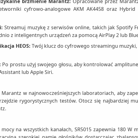
uzykalne brzmienie Marantz:
Opracowane przez Marant
etworniki cyfrowo-analogowe AKM AK4458 oraz Hybrid PL
i:
Streamuj muzykę z serwisów online, takich jak Spotify 
dnio z inteligentnych urządzeń za pomocą AirPlay 2 lub Blu
likacja HEOS:
Twój klucz do cyfrowego streamingu muzyki,
:
Po prostu użyj swojego głosu, aby kontrolować amplitu
sistant lub Apple Siri.
u Marantz w najnowocześniejszych laboratoriach, aby za
przejdzie rygorystycznych testów. Otocz się najbardziej 
tz.
cy na wszystkich kanałach, SR5015 zapewnia 180 W moc
eracyjną szerokiej gamie głośników dostarczając zbalanso