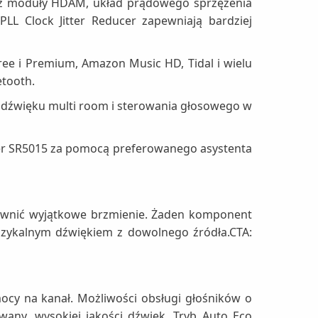
z moduły HDAM, układ prądowego sprzężenia
L Clock Jitter Reducer zapewniają bardziej
Free i Premium, Amazon Music HD, Tidal i wielu
etooth.
 dźwięku multi room i sterowania głosowego w
ner SR5015 za pomocą preferowanego asystenta
pewnić wyjątkowe brzmienie. Żaden komponent
muzykalnym dźwiękiem z dowolnego źródła.CTA:
y na kanał. Możliwości obsługi głośników o
wany, wysokiej jakości dźwięk. Tryb Auto Eco