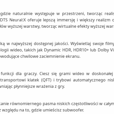
dzie naturalnie występuje w przestrzeni, tworząc reali
TS Neural:X oferuje lepszą immersję i większy realizm 
ów wyższej warstwy, tworząc wirtualne efekty wyższej warst
ą w najwyższej dostępnej jakości. Wyświetlaj swoje film
logii wideo, takich jak Dynamic HDR, HDR10+ lub Dolby Vi
powodujące chwilowe zaciemnienie ekranu.
nkcji dla graczy. Ciesz się grami wideo w doskonałej 
 transportowi klatek (QFT) i trybowi automatycznego nis
niając płynniejsze wrażenia z gry.
nie równomiernego pasma niskich częstotliwości w całym
 względu na to, gdzie umieścisz subwoofer.