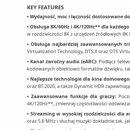
KEY FEATURES
• Wydajność, moc i łączność dostosowane do
• Obsługa 8K/60Hz i 4K/120Hz** dla każdeg
w rozdzielczości 8K z urządzeń źródłowych 8K l
• Obsługa najbardziej zaawansowanych t
Virtualization Technology, DTS:X oraz DTS Vi
• Kanał zwrotny audio (eARC):
Podłącz telew
kodowanych obiektowo formatów dźwięku, takic
• Najlepsze technologie dla kina domowego
oraz BT.2020, a także Dynamic HDR zapewniają
• Zaawansowane funkcje dla graczy:
Pocz
4K/120Hz**, zmiennej częstotliwości odświeżan
• Streaming w wysokiej rozdzielczości dla 
oraz 5.6 MHz i słuchaj muzyki dokładnie tak, jak