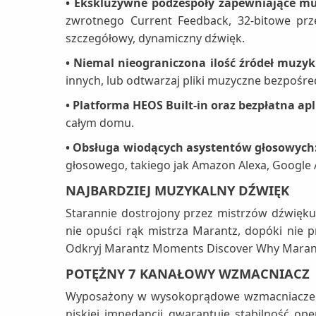
• Ekskluzywne podzespoły zapewniające m
zwrotnego Current Feedback, 32-bitowe prz
szczegółowy, dynamiczny dźwięk.
• Niemal nieograniczona ilość źródeł muzyk
innych, lub odtwarzaj pliki muzyczne bezpośre
• Platforma HEOS Built-in oraz bezpłatna ap
całym domu.
• Obsługa wiodących asystentów głosowych
głosowego, takiego jak Amazon Alexa, Google As
NAJBARDZIEJ MUZYKALNY DŹWIĘK
Starannie dostrojony przez mistrzów dźwięk
nie opuści rąk mistrza Marantz, dopóki nie 
Odkryj Marantz Moments Discover Why Maran
POTĘŻNY 7 KANAŁOWY WZMACNIACZ
Wyposażony w wysokoprądowe wzmacniacze mo
niskiej impedancji gwarantuje stabilność op