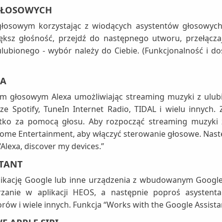
GŁOSOWYCH
głosowym korzystając z wiodących asystentów głosowych 
ksz głośność, przejdź do następnego utworu, przełączaj w
ubionego - wybór należy do Ciebie. (Funkcjonalność i do
XA
m głosowym Alexa umożliwiając streaming muzyki z ulubi
ze Spotify, TuneIn Internet Radio, TIDAL i wielu innych. 
ystko za pomocą głosu. Aby rozpocząć streaming muzyki
S Home Entertainment, aby włączyć sterowanie głosowe. Na
“Alexa, discover my devices.”
STANT
plikację Google lub inne urządzenia z wbudowanym Googl
nie w aplikacji HEOS, a następnie poproś asystenta 
ów i wiele innych. Funkcja “Works with the Google Assistan