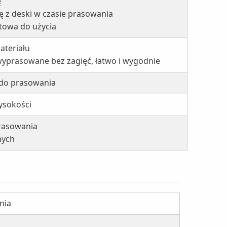
ę
ię z deski w czasie prasowania
otowa do użycia
ateriału
yprasowane bez zagięć, łatwo i wygodnie
 do prasowania
ysokości
rasowania
nych
nia