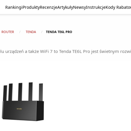
Rankingi
Produkty
Recenzje
Artykuły
Newsy
Instrukcje
Kody Rabat
ROUTER
TENDA
TENDA TE6L PRO
lu urządzeń a także WiFi 7 to Tenda TE6L Pro jest świetnym rozw