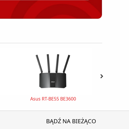
Asus RT-BE55 BE3600
ASUS ROG ST
BĄDŹ NA BIEŻĄCO