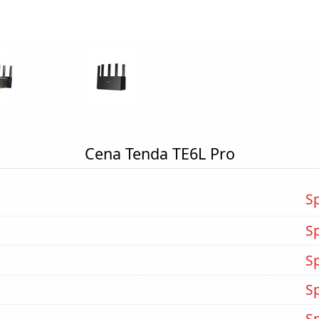
Cena Tenda TE6L Pro
S
S
S
S
S