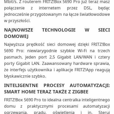
Mbit/s. Z routerem FRITZ!Box 5690 Pro już teraz masz
połączenie z internetem przez DSL, będąc
jednocześnie przygotowanym na łącze światłowodowe
w przyszłości.
NAJNOWSZE TECHNOLOGIE W SIECI
DOMOWEJ
Najwyższa prędkość sieci domowej dzięki FRITZ!Box
5690 Pro: niewiarygodnie szybkie Wi-Fi na trzech
pasmach, jeden port 2,5 Gigabit LAN/WAN i cztery
porty Gigabit LAN. Zaawansowany hardware sprawia,
że interfejs użytkownika i aplikacje FRITZ!App reagują
błyskawicznie szybko.
INTELIGENTNE PROCESY AUTOMATYZACJI:
SMART HOME TERAZ TAKŻE Z ZIGBEE
FRITZ!Box 5690 Pro to idealna centralka inteligentnego
domu z praktycznymi procesami automatyzacji
ogrzewania, prądu, oświetlenia i in. Steruj