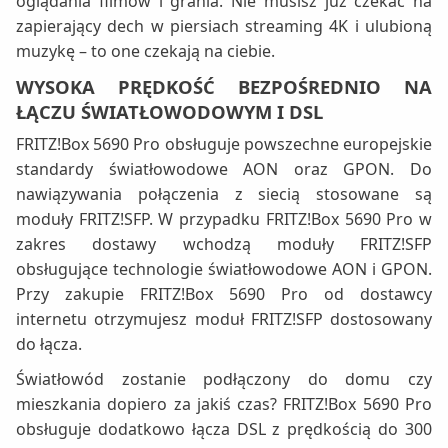
oglądania filmów i grania. Nie musisz już czekać na
zapierający dech w piersiach streaming 4K i ulubioną
muzykę – to one czekają na ciebie.
WYSOKA PRĘDKOŚĆ BEZPOŚREDNIO NA
ŁĄCZU ŚWIATŁOWODOWYM I DSL
FRITZ!Box 5690 Pro obsługuje powszechne europejskie
standardy światłowodowe AON oraz GPON. Do
nawiązywania połączenia z siecią stosowane są
moduły FRITZ!SFP. W przypadku FRITZ!Box 5690 Pro w
zakres dostawy wchodzą moduły FRITZ!SFP
obsługujące technologie światłowodowe AON i GPON.
Przy zakupie FRITZ!Box 5690 Pro od dostawcy
internetu otrzymujesz moduł FRITZ!SFP dostosowany
do łącza.
Światłowód zostanie podłączony do domu czy
mieszkania dopiero za jakiś czas? FRITZ!Box 5690 Pro
obsługuje dodatkowo łącza DSL z prędkością do 300