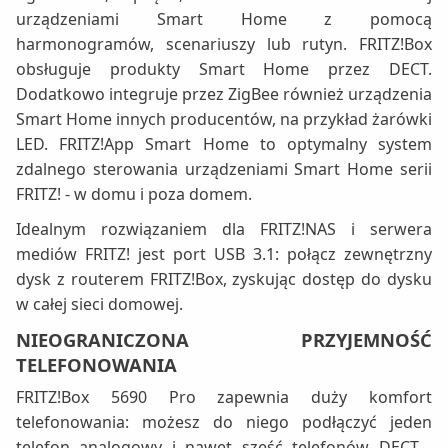
urządzeniami Smart Home z pomocą
harmonogramów, scenariuszy lub rutyn. FRITZ!Box
obsługuje produkty Smart Home przez DECT.
Dodatkowo integruje przez ZigBee również urządzenia
Smart Home innych producentów, na przykład żarówki
LED. FRITZ!App Smart Home to optymalny system
zdalnego sterowania urządzeniami Smart Home serii
FRITZ! - w domu i poza domem.
Idealnym rozwiązaniem dla FRITZ!NAS i serwera
mediów FRITZ! jest port USB 3.1: połącz zewnętrzny
dysk z routerem FRITZ!Box, zyskując dostęp do dysku
w całej sieci domowej.
NIEOGRANICZONA PRZYJEMNOŚĆ
TELEFONOWANIA
FRITZ!Box 5690 Pro zapewnia duży komfort
telefonowania: możesz do niego podłączyć jeden
telefon analogowy i nawet sześć telefonów DECT .