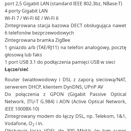
port 2,5 Gigabit LAN (standard IEEE 802.3bz, NBase-T)
4 porty Gigabit LAN
Wi-Fi 7 / Wi-Fi 6E / Wi-Fi 6
Zintegrowana stacja bazowa DECT obsługująca nawet
6 telefonów bezprzewodowych
Zintegrowana bramka ZigBee
1 gniazdo a/b (TAE/RJ11) na telefon analogowy, pocztę
głosową lub faks
1 port USB 3.1 do podłączenia pamięci USB w sieci
Łącze/sieć
Router światłowodowy i DSL z zaporą sieciową/NAT,
serwerem DHCP, klientem DynDNS, UPnP AV
Do połączenia z GPON (Gigabit Passive Optical
Network, ITU-T G.984) i AON (Active Optical Network,
iEEE 1000BX-10)
Zintegrowany modem do łączy DSL, np. Telekom, 1&1,
Vodafone, O
i in.
2
Obsługuje łącza VDSL do 300 Mbit/s (w tym super