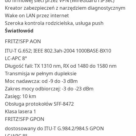
do firmowej sieci przez VPN (WireGuard i IPSec)
Kreator zabezpieczeń z narzędziem diagnostycznym
Wake on LAN przez internet
Szeroka kontrola rodzicielska, usługa push
Światłowód
FRITZ!SFP AON
ITU-T G.652; IEEE 802.3ah-2004 1000BASE-BX10
LC-APC 8°
Długość fali: TX 1310 nm, RX od 1480 do 1580 nm
Transmisja w pełnym dupleksie
Moc nadawcza: od -9 do -3 dBm
Zakres mocy odbiorczej: -3 do -23 dBm
Zasięg: 10 km
Obsługa protokołów SFF-8472
Klasa lasera 1
FRITZ!SFP GPON
dostosowany do ITU-T G.984.2/984.5 GPON