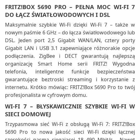
FRITZ!BOX 5690 PRO – PEŁNA MOC WI-FI 7
DO ŁĄCZ ŚWIATŁOWODOWYCH I DSL
Maksymalnie szybkie Wi-Fi dzięki Wi-Fi 7 – także w
nowym paśmie 6 GHz – do łącza światłowodowego lub
DSL. Jeden port 2,5 Gigabit WAN/LAN, cztery porty
Gigabit LAN i USB 3.1 zapewniające różnorakie opcje
podłączenia. ZigBee i DECT gwarantują najlepszą
organizację Smart Home serii FRITZ! Wygodna
telefonia, inteligentne funkcje bezpieczeństwa
gwarantujące beztroski streaming i korzystanie z
internetu. Krótko mówiąc: FRITZ!Box 5690 Pro to twój
profesjonalista w cyfrowym domu.
WI-FI 7 – BŁYSKAWICZNIE SZYBKIE WI-FI W
SIECI DOMOWEJ
Trzypasmowa sieć Wi-Fi z obsługą Wi-Fi 7: FRITZ!Box
5690 Pro to nowa jakość sieci Wi-Fi dzięki łącznej
szerokości pasma sięgającej 18 490 Mbit/s . Nawet