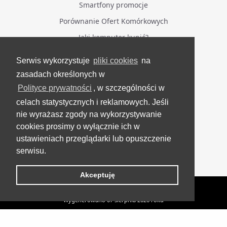
Smartfony promocje
Porównanie Ofert Komórkowych
Jaki komputer kupić?
Serwis wykorzystuje
pliki cookies
na
BĄDŹ NA BIEŻĄCO
zasadach określonych w
Polityce prywatności
, w szczególności w
Facebook
celach statystycznych i reklamowych. Jeśli
Grupa Testerzy Videotestów
nie wyrażasz zgody na wykorzystywanie
YouTube
cookies prosimy o wyłącznie ich w
ustawieniach przeglądarki lub opuszczenie
Twitter
serwisu.
Instagram
Akceptuję
VideoTesty.pl Wszelkie prawa zastrzeżone
Wygenerowano 07 sierpnia 2026 roku