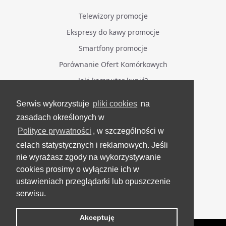
Telewizory promocje
Ekspresy do kawy promocje
Smartfony promocje
Porównanie Ofert Komórkowych
Jaki komputer kupić?
Serwis wykorzystuje
pliki cookies
na
BĄDŹ NA BIEŻĄCO
zasadach określonych w
Polityce prywatności
, w szczególności w
Facebook
celach statystycznych i reklamowych. Jeśli
Grupa Testerzy Videotestów
nie wyrażasz zgody na wykorzystywanie
YouTube
cookies prosimy o wyłącznie ich w
ustawieniach przeglądarki lub opuszczenie
Twitter
serwisu.
Instagram
Akceptuję