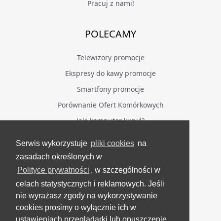
Pracuj z nami!
POLECAMY
Telewizory promocje
Ekspresy do kawy promocje
Smartfony promocje
Porównanie Ofert Komórkowych
Jaki komputer kupić?
Serwis wykorzystuje
pliki cookies
na
BĄDŹ NA BIEŻĄCO
zasadach określonych w
Polityce prywatności
, w szczególności w
Facebook
celach statystycznych i reklamowych. Jeśli
Grupa Testerzy Videotestów
nie wyrażasz zgody na wykorzystywanie
YouTube
cookies prosimy o wyłącznie ich w
ustawieniach przeglądarki lub opuszczenie