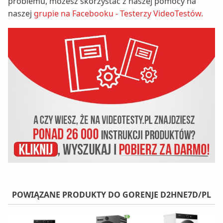
problemu, możesz skorzystać z naszej pomocy na
naszej
grupie na Facebooku - Testerzy VideoTestów.
POWIĄZANE PRODUKTY DO GORENJE D2HNE7D/PL