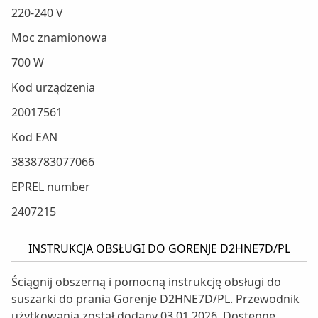
220-240 V
Moc znamionowa
700 W
Kod urządzenia
20017561
Kod EAN
3838783077066
EPREL number
2407215
INSTRUKCJA OBSŁUGI DO GORENJE D2HNE7D/PL
Ściągnij obszerną i pomocną instrukcję obsługi do
suszarki do prania Gorenje D2HNE7D/PL. Przewodnik
użytkowania został dodany 03.01.2026. Dostępne