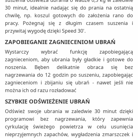
suszenia odświeża ubrania o wadze 0,5 kg w zaledwie
30 minut, idealnie nadając się do prania na ostatnią
chwilę, np. koszul gotowych do założenia rano do
pracy. Pożegnaj się z długim czasem suszenia i
przywitaj wygodę dzięki Speed 30'.
ZAPOBIEGANIE ZAGNIECENIOM UBRAŃ
Wystarczy wybrać funkcję zapobiegającą
zagnieceniom, aby ubrania były gładkie i gotowe do
noszenia. Bęben delikatnie obraca się bez
nagrzewania do 12 godzin po suszeniu, zapobiegając
zagnieceniom i zbijaniu się ubrań - nawet jeśli nie
można ich od razu rozładować
SZYBKIE ODŚWIEŻENIE UBRAŃ
Odśwież swoje ubrania w zaledwie 30 minut dzięki
programowi bez nagrzewania, który zapewnia
cyrkulację świeżego powietrza w celu usunięcia
nieprzyjemnych zapachów, wygładzenia zmarszczek i