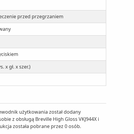
eczenie przed przegrzaniem
owany
yciskiem
. x gł. x szer.)
g
rzewodnik użytkowania został dodany
sobie z obsługą Breville High Gloss VKJ944X i
rukcja została pobrane przez 0 osób.