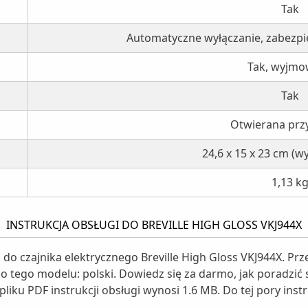
Tak
Automatyczne wyłączanie, zabezpi
Tak, wyjm
Tak
Otwierana prz
24,6 x 15 x 23 cm (wys
1,13 k
INSTRUKCJA OBSŁUGI DO BREVILLE HIGH GLOSS VKJ944X
i do czajnika elektrycznego Breville High Gloss VKJ944X. P
do tego modelu: polski. Dowiedz się za darmo, jak poradzić 
pliku PDF instrukcji obsługi wynosi 1.6 MB. Do tej pory inst