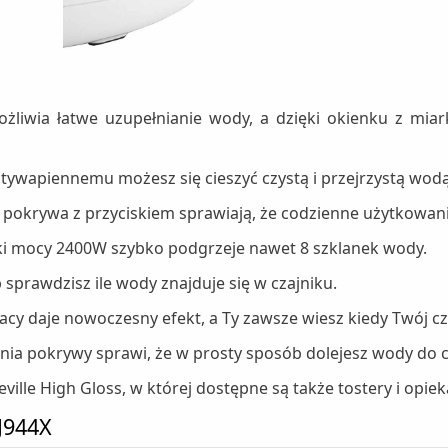
ożliwia łatwe uzupełnianie wody, a dzięki okienku z m
ywapiennemu możesz się cieszyć czystą i przejrzystą wodą
okrywa z przyciskiem sprawiają, że codzienne użytkowania
ięki mocy 2400W szybko podgrzeje nawet 8 szklanek wody.
prawdzisz ile wody znajduje się w czajniku.
racy daje nowoczesny efekt, a Ty zawsze wiesz kiedy Twój cz
ia pokrywy sprawi, że w prosty sposób dolejesz wody do c
eville High Gloss, w której dostępne są także tostery i opiek
KJ944X