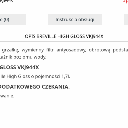
VKJ944X
e (0)
Instrukcja obsługi
OPIS BREVILLE HIGH GLOSS VKJ944X
 grzałkę, wymienny filtr antyosadowy, obrotową podsta
skaźnik poziomu wody.
 GLOSS VKJ944X
ille High Gloss o pojemności 1,7l.
 DODATKOWEGO CZEKANIA.
owanie.