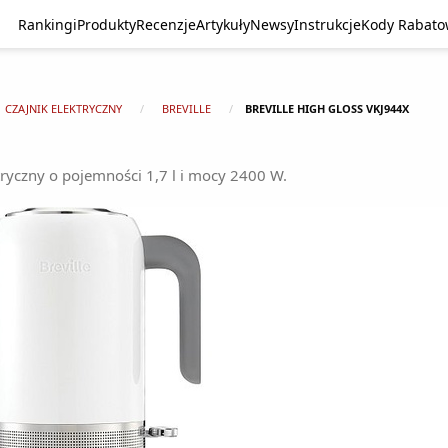
Rankingi
Produkty
Recenzje
Artykuły
Newsy
Instrukcje
Kody Rabat
CZAJNIK ELEKTRYCZNY
BREVILLE
BREVILLE HIGH GLOSS VKJ944X
tryczny o pojemności 1,7 l i mocy 2400 W.