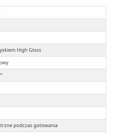
W
yskiem High Gloss
lowy
°
ętrzne podczas gotowania