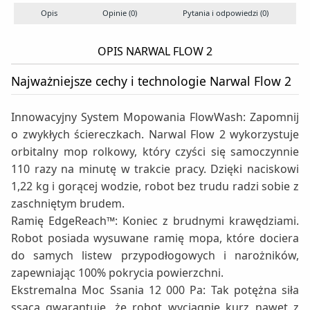
Opis
Opinie (0)
Pytania i odpowiedzi (0)
OPIS NARWAL FLOW 2
Najważniejsze cechy i technologie Narwal Flow 2
Innowacyjny System Mopowania FlowWash: Zapomnij
o zwykłych ściereczkach. Narwal Flow 2 wykorzystuje
orbitalny mop rolkowy, który czyści się samoczynnie
110 razy na minutę w trakcie pracy. Dzięki naciskowi
1,22 kg i gorącej wodzie, robot bez trudu radzi sobie z
zaschniętym brudem.
Ramię EdgeReach™: Koniec z brudnymi krawędziami.
Robot posiada wysuwane ramię mopa, które dociera
do samych listew przypodłogowych i narożników,
zapewniając 100% pokrycia powierzchni.
Ekstremalna Moc Ssania 12 000 Pa: Tak potężna siła
ssąca gwarantuje, że robot wyciągnie kurz nawet z