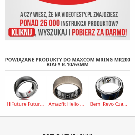
POWIĄZANE PRODUKTY DO MAXCOM MRING MR200
BIAŁY R.10/63MM
HiFuture Future Ring Czarny r.20/60mm
Amazfit Helio Ring Tytanowy r.10
Bemi Revo Czarny r.22/20mm