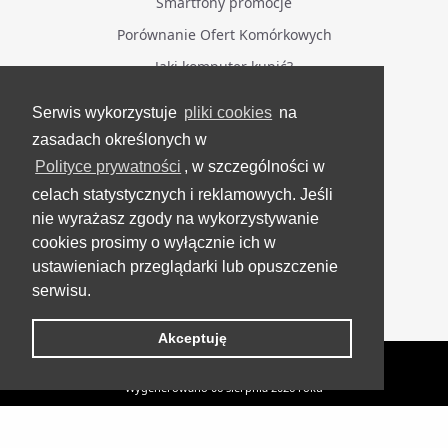
Smartfony promocje
Porównanie Ofert Komórkowych
Jaki komputer kupić?
Serwis wykorzystuje
pliki cookies
na
BĄDŹ NA BIEŻĄCO
zasadach określonych w
Polityce prywatności
, w szczególności w
Facebook
celach statystycznych i reklamowych. Jeśli
Grupa Testerzy Videotestów
nie wyrażasz zgody na wykorzystywanie
YouTube
cookies prosimy o wyłącznie ich w
ustawieniach przeglądarki lub opuszczenie
Twitter
serwisu.
Instagram
Akceptuję
VideoTesty.pl Wszelkie prawa zastrzeżone
Wygenerowano 06 sierpnia 2026 roku