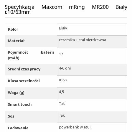
Specyfikacja Maxcom mRing MR200 Biały
r.10/63mm
Biały
Kolor
ceramika + stal nierdzewna
Materiał
Pojemność baterii
17
(mAh)
4-6 dni
Średni czas pracy
IP68
Klasa szczelności
4,5
Waga (g)
Tak
Smart touch
Tak
Sos
powerbank w etui
Ładowanie