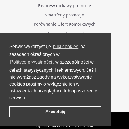
Ekspresy do kawy promocje
Smartfony promocje
Porównanie Ofert Komórkowych
Jaki komputer kupić?
Serwis wykorzystuje
pliki cookies
na
BĄDŹ NA BIEŻĄCO
zasadach określonych w
Polityce prywatności
, w szczególności w
Facebook
celach statystycznych i reklamowych. Jeśli
Grupa Testerzy Videotestów
nie wyrażasz zgody na wykorzystywanie
YouTube
cookies prosimy o wyłącznie ich w
ustawieniach przeglądarki lub opuszczenie
Twitter
serwisu.
Instagram
Akceptuję
VideoTesty.pl Wszelkie prawa zastrzeżone
Wygenerowano 07 sierpnia 2026 roku