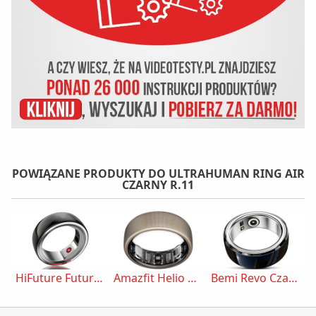
POWIĄZANE PRODUKTY DO ULTRAHUMAN RING AIR
CZARNY R.11
HiFuture Future Ring Czarny r.20/60mm
Amazfit Helio Ring Tytanowy r.10
Bemi Revo Czarny r.22/20mm