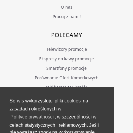
O nas
Pracuj z nami!
POLECAMY
Telewizory promocje
Ekspresy do kawy promocje
Smartfony promocje
Porównanie Ofert Komórkowych
Jaki komputer kupić?
Serwis wykorzystuje
pliki cookies
na
BĄDŹ NA BIEŻĄCO
zasadach określonych w
Polityce prywatności
, w szczególności w
Facebook
celach statystycznych i reklamowych. Jeśli
Grupa Testerzy Videotestów
nie wyrażasz zgody na wykorzystywanie