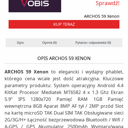
Sprawdź!
ARCHOS 59 Xenon
KUP TERAZ
Opis
Opinie (0)
Pytania i odpowiedzi (0)
OPIS ARCHOS 59 XENON
ARCHOS 59 Xenon
to elegancki i wydajny phablet,
którego cena wcale jest dość atrakcyjna. Kluczowe
parametry produktu: System operacyjny Android 4.4
KitKat Procesor Mediatek MT6582 4 x 1.3 Ghz Ekran
5.9’’ IPS 1280x720 Pamięć RAM 1GB Pamięć
wewnętrzna 8GB Aparat 8MP AF tył / 2MP przód Slot
na kartę microSD TAK Dual SIM TAK Obsługiwane sieci
2G/3G/H+ Łączność bezprzewodowa Bluetooth / Wifi /
A-GPS / GPS Akumulator 2500mAh Wymiary/waga