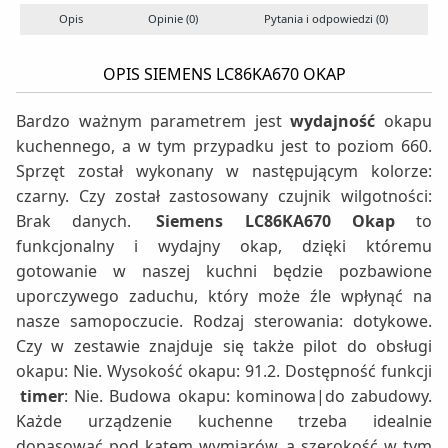
Opis
Opinie (0)
Pytania i odpowiedzi (0)
S
OPIS SIEMENS LC86KA670 OKAP
Bardzo ważnym parametrem jest
wydajność
okapu
kuchennego, a w tym przypadku jest to poziom 660.
Sprzęt został wykonany w następującym kolorze:
czarny. Czy został zastosowany czujnik wilgotności:
Brak danych.
Siemens LC86KA670 Okap
to
funkcjonalny i wydajny okap, dzięki któremu
gotowanie w naszej kuchni będzie pozbawione
uporczywego zaduchu, który może źle wpłynąć na
nasze samopoczucie. Rodzaj sterowania: dotykowe.
Czy w zestawie znajduje się także pilot do obsługi
okapu: Nie. Wysokość okapu: 91.2. Dostępność funkcji
timer
: Nie. Budowa okapu: kominowa|do zabudowy.
Każde urządzenie kuchenne trzeba idealnie
dopasować pod kątem wymiarów, a szerokość w tym