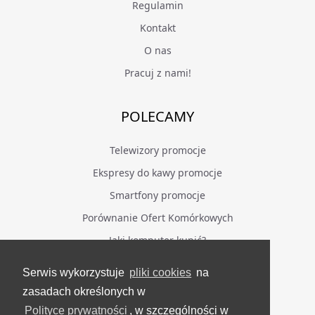
Regulamin
Kontakt
O nas
Pracuj z nami!
POLECAMY
Telewizory promocje
Ekspresy do kawy promocje
Smartfony promocje
Porównanie Ofert Komórkowych
Jaki komputer kupić?
Serwis wykorzystuje
pliki cookies
na
BĄDŹ NA BIEŻĄCO
zasadach określonych w
Polityce prywatności
, w szczególności w