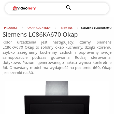
PRODUKT
OKAP KUCHENNY
SIEMENS
SIEMENS LC86KA670 O
Siemens LC86KA670 Okap
Kolor urządzenia jest następujący: czarny. Siemens
LC86KA670 Okap to solidny okap kuchenny, dzięki któremu
szybko zażegnamy kuchenny zaduch i poprawimy swoje
samopoczucie podczas gotowania. Rodzaj sterowania:
dotykowe. Poziom generowanego hałasu wynosi konkretnie
66. Omawiany model ma wydajność na poziomie 660. Okap
jest szeroki na 80.