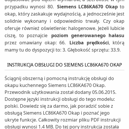
przypadku wynosi 80.
Siemens LC86KA670 Okap
to
okap, który zaskakuje wydajnością, a jednocześnie jest
solidnie wykonany i odpowiednio trwały. Czy okap
oferuje również oświetlenie: halogenowe. Jeżeli lubicie
ciszę, to poznajcie
poziom generowanego hałasu
przez omawiany okap: 66.
Liczba prędkości
, którą
mamy tu do dyspozycji to: 3. Głębokość sprzętu: 33.9.
INSTRUKCJA OBSŁUGI DO SIEMENS LC86KA670 OKAP
Ściągnij obszerną i pomocną instrukcję obsługi do
okapu kuchennego Siemens LC86KA670 Okap.
Przewodnik użytkowania został dodany 05.06.2015.
Dostępne języki instrukcji obsługi do tego modelu:
polski. Dowiedz się za darmo, jak poradzić sobie z
obsługą Siemens LC86KA670 Okap i poznać jego
ukryte funkcje. Całkowity rozmiar pliku PDF instrukcji
obsługi wynosi 1.4 MB. Do tej pory instrukcja została