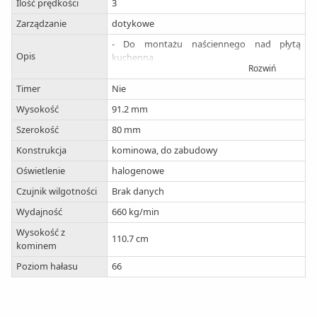
Ilość prędkości
3
Zarządzanie
dotykowe
- Do montażu naściennego nad płytą
Opis
kuchenną
Rozwiń
- Technologia szczelinowa
- Szklana pokrywa filtra
Timer
Nie
- Filtr metalowy do mycia również w
Wysokość
91.2 mm
zmywarce
Szerokość
80 mm
Konstrukcja
kominowa, do zabudowy
Oświetlenie
halogenowe
Czujnik wilgotności
Brak danych
Wydajność
660 kg/min
Wysokość z
110.7 cm
kominem
Poziom hałasu
66