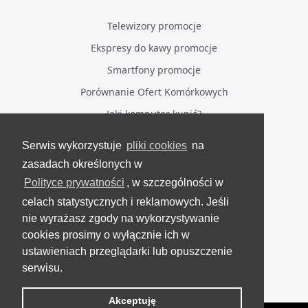
Telewizory promocje
Ekspresy do kawy promocje
Smartfony promocje
Porównanie Ofert Komórkowych
Jaki komputer kupić?
Serwis wykorzystuje
pliki cookies
na
BĄDŹ NA BIEŻĄCO
zasadach określonych w
Polityce prywatności
, w szczególności w
Facebook
celach statystycznych i reklamowych. Jeśli
Grupa Testerzy Videotestów
nie wyrażasz zgody na wykorzystywanie
YouTube
cookies prosimy o wyłącznie ich w
ustawieniach przeglądarki lub opuszczenie
Twitter
serwisu.
Instagram
Akceptuję