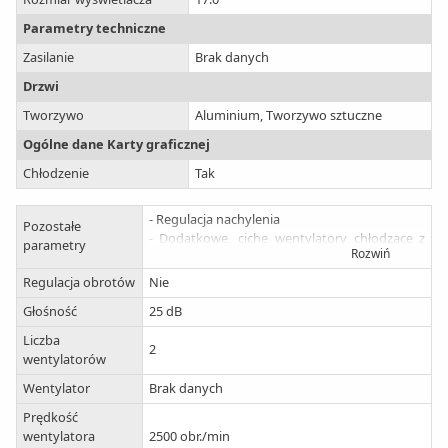
Parametry techniczne
Zasilanie
Brak danych
Drzwi
Tworzywo
Aluminium, Tworzywo sztuczne
Ogólne dane Karty graficznej
Chłodzenie
Tak
- Regulacja nachylenia
Pozostałe
- Dodatkowe, ciche wentylatory chłodzące z
parametry
Rozwiń
możliwością ich wyłączenia
- Pobór energii maks 0.9 W
Regulacja obrotów
Nie
- Długość kabla 0.6 m
Głośność
25 dB
Liczba
2
wentylatorów
Wentylator
Brak danych
Prędkość
wentylatora
2500 obr./min