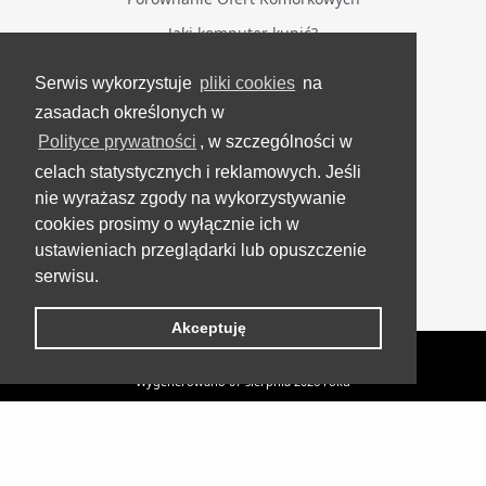
Jaki komputer kupić?
Serwis wykorzystuje
pliki cookies
na
BĄDŹ NA BIEŻĄCO
zasadach określonych w
Polityce prywatności
, w szczególności w
Facebook
celach statystycznych i reklamowych. Jeśli
Grupa Testerzy Videotestów
nie wyrażasz zgody na wykorzystywanie
YouTube
cookies prosimy o wyłącznie ich w
ustawieniach przeglądarki lub opuszczenie
Twitter
serwisu.
Instagram
Akceptuję
VideoTesty.pl Wszelkie prawa zastrzeżone
Wygenerowano 07 sierpnia 2026 roku