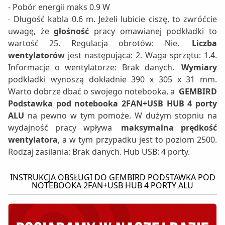
- Pobór energii maks 0.9 W
- Długość kabla 0.6 m. Jeżeli lubicie ciszę, to zwróćcie
uwagę, że
głośność
pracy omawianej podkładki to
wartość 25. Regulacja obrotów: Nie.
Liczba
wentylatorów
jest następująca: 2. Waga sprzętu: 1.4.
Informacje o wentylatorze: Brak danych.
Wymiary
podkładki wynoszą dokładnie 390 x 305 x 31 mm.
Warto dobrze dbać o swojego notebooka, a
GEMBIRD
Podstawka pod notebooka 2FAN+USB HUB 4 porty
ALU
na pewno w tym pomoże. W dużym stopniu na
wydajność pracy wpływa
maksymalna prędkość
wentylatora
, a w tym przypadku jest to poziom 2500.
Rodzaj zasilania: Brak danych. Hub USB: 4 porty.
INSTRUKCJA OBSŁUGI DO GEMBIRD PODSTAWKA POD
NOTEBOOKA 2FAN+USB HUB 4 PORTY ALU