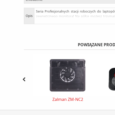
Seria Profesjonalnych stacji roboczych do lapt
Opis
zewnętrznego monitora! Na półce możesz trzymać p
Podstawka obraca się o 360° po to aby był łatwie
zachowanie cennego miejsca na biurku. Spodziewa
POWIĄZANE PROD
Zalman ZM-NC2