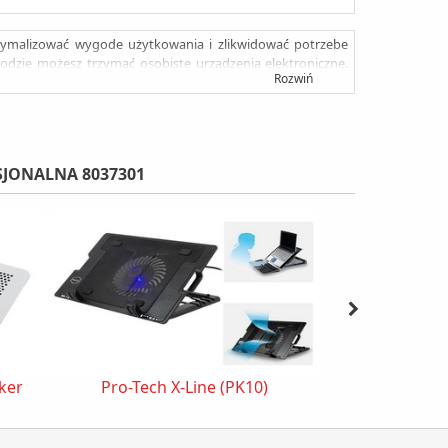
xymalizować wygode użytkowania i zlikwidować potrzebe
odzie możesz trzymać osobiste urządzenia elektroniczne.
Rozwiń
 do zestawu). Specjalna zewnętrzna klawiatura pozwala na
JONALNA 8037301
ker
Pro-Tech X-Line (PK10)