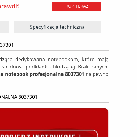
prawdź!
KUP TERAZ
Specyfikacja techniczna
37301
odząca dedykowana notebookom, które mają
 solidność podkładki chłodzącej: Brak danych.
 notebook profesjonalna 8037301
na pewno
ONALNA 8037301