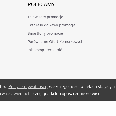
POLECAMY
Telewizory promocje
Ekspresy do kawy promocje
Smartfony promocje
Porównanie Ofert Komórkowych
Jaki komputer kupić?
ch w
Polityce prywatności
, w szczególności w celach statystyc
VideoTesty.pl Wszelkie prawa zastrzeżone
 w ustawieniach przeglądarki lub opuszczenie serwisu.
Wygenerowano 06 sierpnia 2026 roku