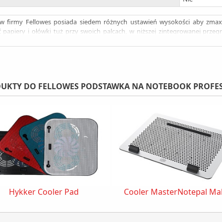
opów firmy Fellowes posiada siedem różnych ustawień wysokości aby zma
apiery i ołówki tuż przy swoich palcach, w niższej zintegrowanej przegr
jszy dostęp. Kabel systemowy zawiera hub USB lub replikator(niewłączony
my się Certyfikatu Miedzynarodowej akademii ergonomiki
UKTY DO FELLOWES PODSTAWKA NA NOTEBOOK PROFES
Hykker Cooler Pad
Cooler MasterNotepal Ma