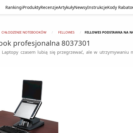
Rankingi
Produkty
Recenzje
Artykuły
Newsy
Instrukcje
Kody Rabat
CHŁODZENIE NOTEBOOKÓW
FELLOWES
FELLOWES PODSTAWKA NA N
ok profesjonalna 8037301
h. Laptopy czasem lubią się przegrzewać, ale w utrzymywani