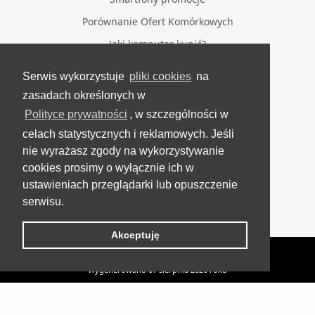
Porównanie Ofert Komórkowych
Jaki komputer kupić?
Serwis wykorzystuje
pliki cookies
na
BĄDŹ NA BIEŻĄCO
zasadach określonych w
Polityce prywatności
, w szczególności w
Facebook
celach statystycznych i reklamowych. Jeśli
Grupa Testerzy Videotestów
nie wyrażasz zgody na wykorzystywanie
YouTube
cookies prosimy o wyłącznie ich w
ustawieniach przeglądarki lub opuszczenie
Twitter
serwisu.
Instagram
Akceptuję
VideoTesty.pl Wszelkie prawa zastrzeżone
Wygenerowano 07 sierpnia 2026 roku