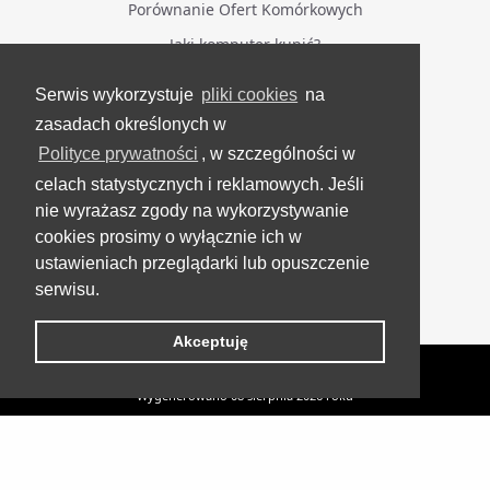
Porównanie Ofert Komórkowych
Jaki komputer kupić?
Serwis wykorzystuje
pliki cookies
na
BĄDŹ NA BIEŻĄCO
zasadach określonych w
Polityce prywatności
, w szczególności w
Facebook
celach statystycznych i reklamowych. Jeśli
Grupa Testerzy Videotestów
nie wyrażasz zgody na wykorzystywanie
YouTube
cookies prosimy o wyłącznie ich w
ustawieniach przeglądarki lub opuszczenie
Twitter
serwisu.
Instagram
Akceptuję
VideoTesty.pl Wszelkie prawa zastrzeżone
Wygenerowano 08 sierpnia 2026 roku
TOP 5 Lustrzanek do 3000 zł - Wysoki Poziom
Lustrzanki
UP
cyfrowe
Fotografii