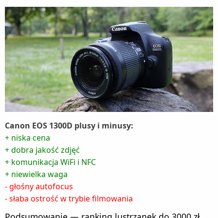
Canon EOS 1300D plusy i minusy:
+ niska cena
+ dobra jakość zdjęć
+ komunikacja WiFi i NFC
+ niewielka waga
- głośny autofocus
- słaba ostrość w trybie filmowania
Podsumowanie — ranking lustrzanek do 3000 zł