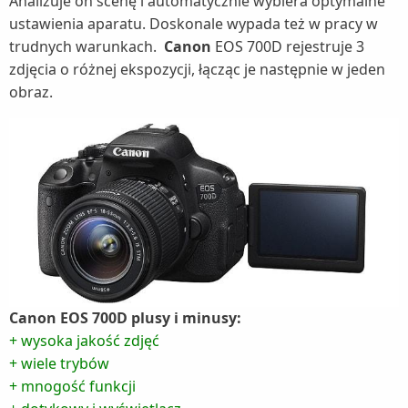
Analizuje on scenę i automatycznie wybiera optymalne
ustawienia aparatu. Doskonale wypada też w pracy w
trudnych warunkach.
Canon
EOS 700D rejestruje 3
zdjęcia o różnej ekspozycji, łącząc je następnie w jeden
obraz.
Canon EOS 700D plusy i minusy:
+ wysoka jakość zdjęć
+ wiele trybów
+ mnogość funkcji