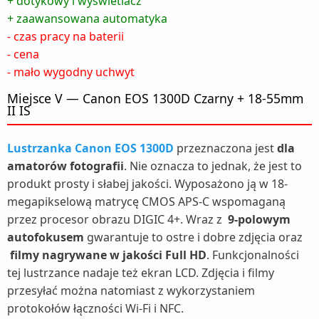
+ dotykowy i wyświetlacz
+ zaawansowana automatyka
- czas pracy na baterii
- cena
- mało wygodny uchwyt
Miejsce V — Canon EOS 1300D Czarny + 18-55mm
II IS
Lustrzanka Canon EOS 1300D
przeznaczona jest
dla
amatorów fotografii
. Nie oznacza to jednak, że jest to
produkt prosty i słabej jakości. Wyposażono ją w 18-
megapikselową matrycę CMOS APS-C wspomaganą
przez procesor obrazu DIGIC 4+. Wraz z
9-polowym
autofokusem
gwarantuje to ostre i dobre zdjęcia oraz
filmy nagrywane w jakości Full HD
. Funkcjonalności
tej lustrzance nadaje też ekran LCD. Zdjęcia i filmy
przesyłać można natomiast z wykorzystaniem
protokołów łączności Wi-Fi i NFC.