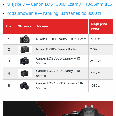
Miejsce V — Canon EOS 1300D Czarny + 18-55mm II IS
Podsumowanie — ranking lustrzanek do 3000 zł
Najlepsza
Poz.
Obrazek
Nazwa
cena
1
Nikon D5300 Czarny + 18-105mm
2799 zł
2
Nikon D7100 Czarny Body
2799 zł
Canon EOS 750D Czarny + 18-
3
2419 zł
55mm
Canon EOS 700D Czarny + 18-
4
2249 zł
55mm
Canon EOS 1300D Czarny + 18-
5
1539 zł
55mm II IS