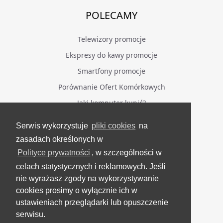
POLECAMY
Telewizory promocje
Ekspresy do kawy promocje
Smartfony promocje
Porównanie Ofert Komórkowych
Jaki komputer kupić?
Serwis wykorzystuje
pliki cookies
na
BĄDŹ NA BIEŻĄCO
zasadach określonych w
Polityce prywatności
, w szczególności w
Facebook
celach statystycznych i reklamowych. Jeśli
Grupa Testerzy Videotestów
nie wyrażasz zgody na wykorzystywanie
YouTube
cookies prosimy o wyłącznie ich w
ustawieniach przeglądarki lub opuszczenie
Twitter
serwisu.
Instagram