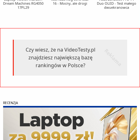
Dream Machines RG4050
16 - Mocny, ale drogi
Duo OLED - Test małego
17PL29
dwuekranowca
Czy wiesz, że na VideoTesty.pl
r
k
l
a
m
a
e
znajdziesz największą bazę
rankingów w Polsce?
RECENZJA