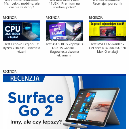
14s - Lekki, mobilny, ale
11UEK - Premium na
Recenzja i poradnik
czy nie za drogi?
średniej półce?
RECENZJA
RECENZJA
RECENZJA
Test Lenovo Legion 5 z
Test ASUS ROG Zephyrus
Test MSI GE66 Raider -
Ryzen 7 4800H - Mocne 8
Duo 15 GX550L -
GeForce RTX 2080 SUPER
rdzeni
flagowiec z dwoma
Max-Q w akcji
ekranami
RECENZJA