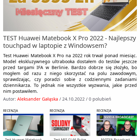
TEST Huawei Matebook X Pro 2022 - Najlepszy
touchpad w laptopie z Windowsem?
Test Huawei Matebook X Pro na 2022 rok trwał ponad miesiąc.
Model ekskluzywnego ultrabooka dostałem do testów jeszcze
przed targami IFA w Berlinie. Bardzo dobrze się złożyło, bo
mogłem od razu z niego skorzystać na polu zawodowym,
sprawdzając, czy poradzi sobie z codziennymi zadaniami
dziennikarza. To jednak nie wszystkie wyzwania, jakie przed
nim postawiłem.
Autor:
Aleksander Gałąska
/
24.10.2022
/
0 polubień
RECENZJA
RECENZJA
RECENZJA
Test Huawei Matebook
Test MSI GL66 Pulse
NVIDIA Broadcast -