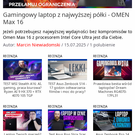
Gamingowy laptop z najwyższej półki - OMEN
Max 16
Jeżeli potrzebujesz najwyższej wydajności bez kompromisów to
Omen Max 16 z procesorem Intel Core Ultra jest dla Ciebie.
Autor:
Marcin Niewiadomski
/
15.07.2025
/
1 polubienie
RECENZJA
RECENZJA
RECENZJA
TEST MSI Stealth A16: AI,
TEST Asus Zenbook S14 -
Prawdziwa bestia wśród
gaming, praca biurowa?
17 godzin odtwarzania
laptopów! Dream
Ryzen AI 9 HX 370 + RTX
filmów i moc do pracy?
Machines RG4070-
4070 105 TGP
17PL31
RECENZJA
RECENZJA
RECENZJA
Laptop Twoich marzeń?
Test Asus Rog Strix Scar
Asus Zenbook Pro 14