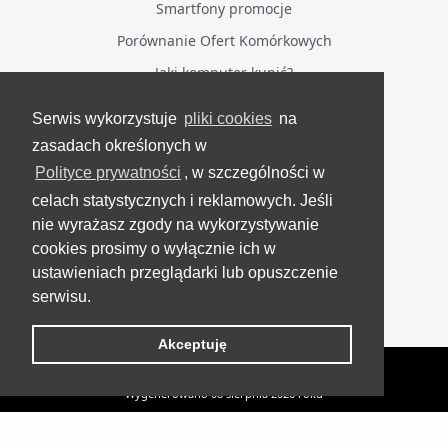
Smartfony promocje
Porównanie Ofert Komórkowych
Jaki komputer kupić?
Serwis wykorzystuje
pliki cookies
na
BĄDŹ NA BIEŻĄCO
zasadach określonych w
Polityce prywatności
, w szczególności w
Facebook
celach statystycznych i reklamowych. Jeśli
Grupa Testerzy Videotestów
nie wyrażasz zgody na wykorzystywanie
YouTube
cookies prosimy o wyłącznie ich w
ustawieniach przeglądarki lub opuszczenie
Twitter
serwisu.
Instagram
Akceptuję
VideoTesty.pl Wszelkie prawa zastrzeżone
Wygenerowano 08 sierpnia 2026 roku
Logitech G430 - Wysokiej Jakości Headset z
Słuchawki dla
UP
gracza
Własnym Układem Dźwiękowym