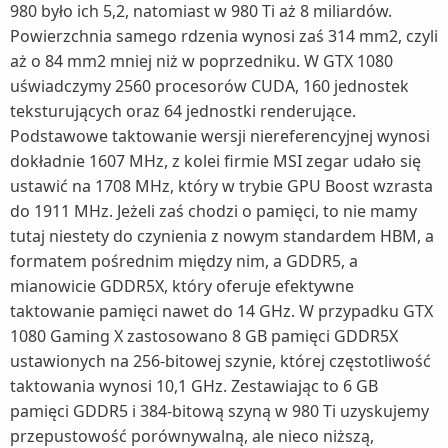
980 było ich 5,2, natomiast w 980 Ti aż 8 miliardów.
Powierzchnia samego rdzenia wynosi zaś 314 mm2, czyli
aż o 84 mm2 mniej niż w poprzedniku. W GTX 1080
uświadczymy 2560 procesorów CUDA, 160 jednostek
teksturujących oraz 64 jednostki renderujące.
Podstawowe taktowanie wersji niereferencyjnej wynosi
dokładnie 1607 MHz, z kolei firmie MSI zegar udało się
ustawić na 1708 MHz, który w trybie GPU Boost wzrasta
do 1911 MHz. Jeżeli zaś chodzi o pamięci, to nie mamy
tutaj niestety do czynienia z nowym standardem HBM, a
formatem pośrednim między nim, a GDDR5, a
mianowicie GDDR5X, który oferuje efektywne
taktowanie pamięci nawet do 14 GHz. W przypadku GTX
1080 Gaming X zastosowano 8 GB pamięci GDDR5X
ustawionych na 256-bitowej szynie, której częstotliwość
taktowania wynosi 10,1 GHz. Zestawiając to 6 GB
pamięci GDDR5 i 384-bitową szyną w 980 Ti uzyskujemy
przepustowość porównywalną, ale nieco niższą,