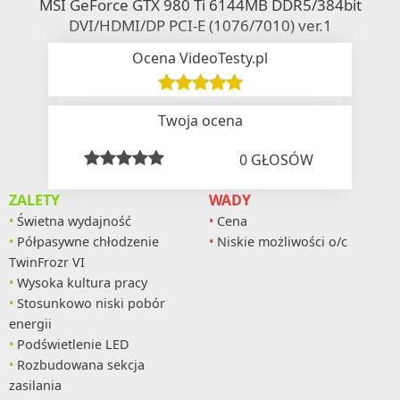
MSI GeForce GTX 980 Ti 6144MB DDR5/384bit
DVI/HDMI/DP PCI-E (1076/7010) ver.1
Ocena VideoTesty.pl
Twoja ocena
0
GŁOSÓW
ZALETY
WADY
Świetna wydajność
Cena
Półpasywne chłodzenie
Niskie możliwości o/c
TwinFrozr VI
Wysoka kultura pracy
Stosunkowo niski pobór
energii
Podświetlenie LED
Rozbudowana sekcja
zasilania