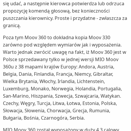
się udać, a następnie kierowca potwierdza lub odrzuca
propozycję komendą głosową, bez konieczności
puszczania kierownicy. Proste i przydatne - zwłaszcza za
granicą.
Poza tym Moov 360 to dokładna kopia Moov 330
zarówno pod względem wymiarów jak i wyposażenia.
Warto jednak zwrócić uwagę na fakt, iż Moov 360 jest w
Polsce sprzedawany tylko w jednej wersji MIO Moov
360u z 38 mapami krajów Europy: Andora, Austria,
Belgia, Dania, Finlandia, Francja, Niemcy, Gibraltar,
Wielka Brytania, Włochy, Irlandia, Lichtenstein,
Luxemburg, Monako, Norwegia, Holandia, Portugalia,
San-Marino, Hiszpania, Szwecja, Szwajcaria, Watykan.
Czechy, Węgry, Turcja, Litwa, Łotwa, Estonia, Polska,
Słowacja, Słowenia, Chorwacja, Grecja, Rumunia,
Bułgaria, Bośnia, Czarnogóra, Serbia.
MIO Moov 360 został wyposażony w duży 4.3 calowy,