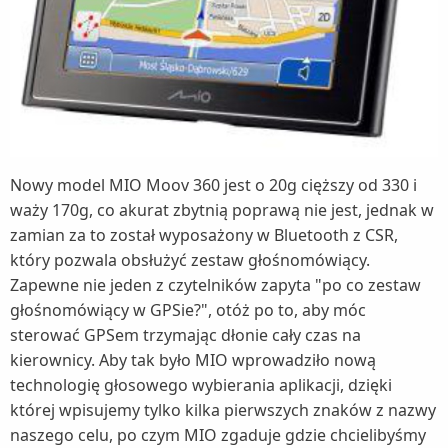
Nowy model MIO Moov 360 jest o 20g cięższy od 330 i
waży 170g, co akurat zbytnią poprawą nie jest, jednak w
zamian za to został wyposażony w Bluetooth z CSR,
który pozwala obsłużyć zestaw głośnomówiący.
Zapewne nie jeden z czytelników zapyta "po co zestaw
głośnomówiący w GPSie?", otóż po to, aby móc
sterować GPSem trzymając dłonie cały czas na
kierownicy. Aby tak było MIO wprowadziło nową
technologię głosowego wybierania aplikacji, dzięki
której wpisujemy tylko kilka pierwszych znaków z nazwy
naszego celu, po czym MIO zgaduje gdzie chcielibyśmy