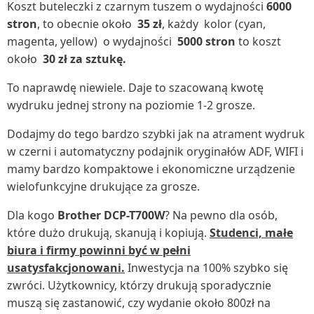
Koszt buteleczki z czarnym tuszem o wydajności
6000
stron
, to obecnie około
35 zł
, każdy kolor (cyan,
magenta, yellow) o wydajności
5000 stron
to koszt
około
30 zł za sztukę.
To naprawdę niewiele. Daje to szacowaną kwotę
wydruku jednej strony na poziomie 1-2 grosze.
Dodajmy do tego bardzo szybki jak na atrament wydruk
w czerni i automatyczny podajnik oryginałów ADF, WIFI i
mamy bardzo kompaktowe i ekonomiczne urządzenie
wielofunkcyjne drukujące za grosze.
Dla kogo
Brother DCP-T700W
? Na pewno dla osób,
które dużo drukują, skanują i kopiują.
Studenci, małe
biura i firmy powinni być w pełni
usatysfakcjonowani.
Inwestycja na 100% szybko się
zwróci. Użytkownicy, którzy drukują sporadycznie
muszą się zastanowić, czy wydanie około 800zł na