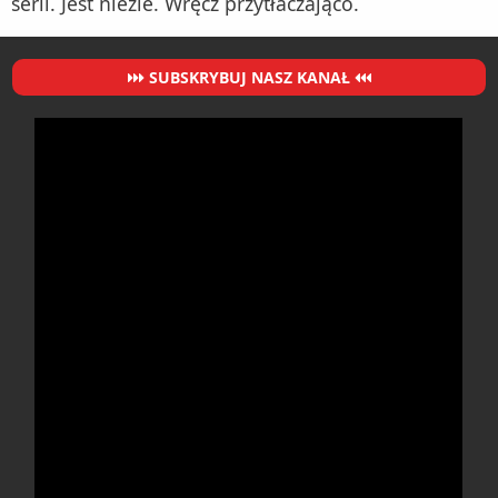
serii. Jest nieźle. Wręcz przytłaczająco.
SUBSKRYBUJ NASZ KANAŁ