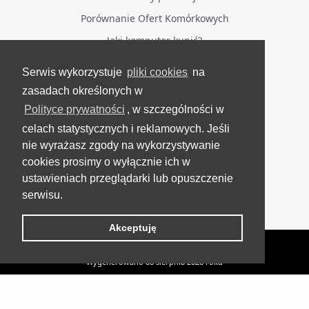
Porównanie Ofert Komórkowych
Jaki komputer kupić?
Serwis wykorzystuje
pliki cookies
na
BĄDŹ NA BIEŻĄCO
zasadach określonych w
Polityce prywatności
, w szczególności w
Facebook
celach statystycznych i reklamowych. Jeśli
Grupa Testerzy Videotestów
nie wyrażasz zgody na wykorzystywanie
YouTube
cookies prosimy o wyłącznie ich w
ustawieniach przeglądarki lub opuszczenie
Twitter
serwisu.
Instagram
Akceptuję
VideoTesty.pl Wszelkie prawa zastrzeżone
Wygenerowano 08 sierpnia 2026 roku
Urządzenia
HP DeskJet 3515 [TEST]
UP
wielofunkcyjne