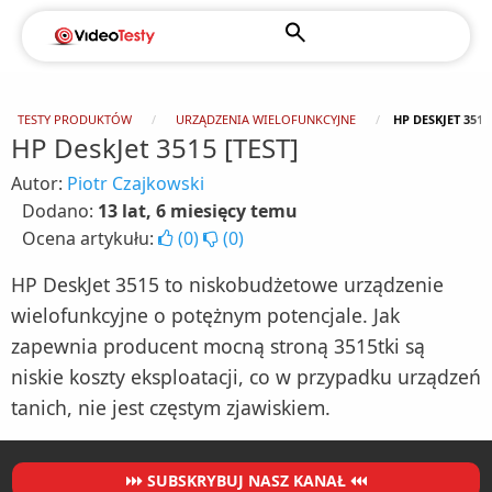
TESTY PRODUKTÓW
URZĄDZENIA WIELOFUNKCYJNE
HP DESKJET 3515 
HP DeskJet 3515 [TEST]
Autor:
Piotr Czajkowski
Dodano:
13 lat, 6 miesięcy temu
Ocena artykułu:
(
0
)
(
0
)
HP DeskJet 3515 to niskobudżetowe urządzenie
wielofunkcyjne o potężnym potencjale. Jak
zapewnia producent mocną stroną 3515tki są
niskie koszty eksploatacji, co w przypadku urządzeń
tanich, nie jest częstym zjawiskiem.
SUBSKRYBUJ NASZ KANAŁ