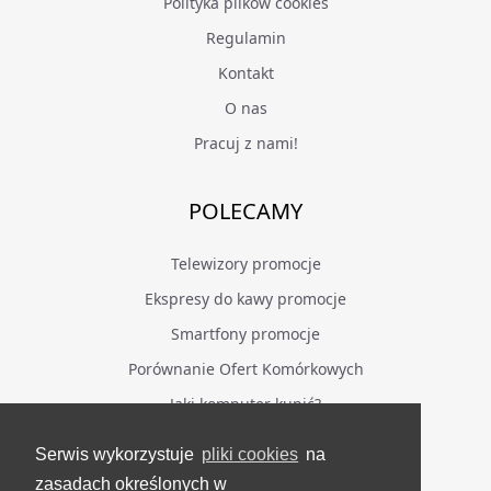
Polityka plików cookies
Regulamin
Kontakt
O nas
Pracuj z nami!
POLECAMY
Telewizory promocje
Ekspresy do kawy promocje
Smartfony promocje
Porównanie Ofert Komórkowych
Jaki komputer kupić?
Serwis wykorzystuje
pliki cookies
na
BĄDŹ NA BIEŻĄCO
zasadach określonych w