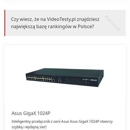
r
k
l
a
m
a
e
Czy wiesz, że na VideoTesty.pl znajdziesz
największą bazę rankingów w Polsce?
Asus GigaX 1024P
Inteligentny przełącznik z serii Asus Asus GigaX 1024P stworzy
szybką i wydajną sieć!