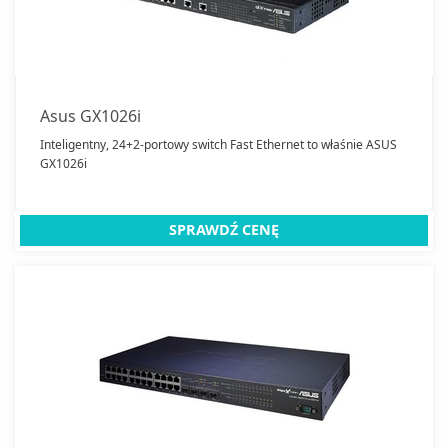
NAS rack
Routery
Routery mobilne
Serwery
Switche
Asus GX1026i
Transmitery sieciowe
Inteligentny, 24+2-portowy switch Fast Ethernet to właśnie ASUS
GX1026i
Wzmacniacze sygnału
Zamknij
SPRAWDŹ CENĘ