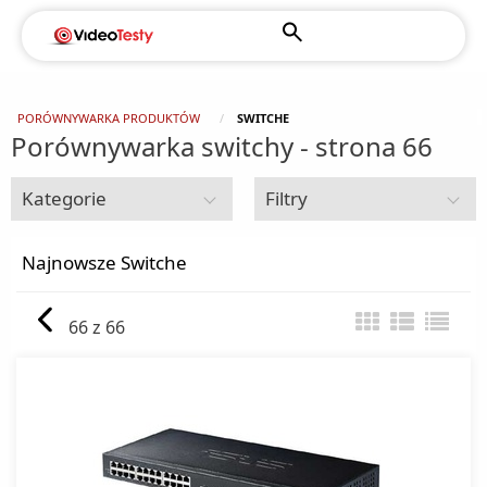
PORÓWNYWARKA PRODUKTÓW
SWITCHE
Porównywarka switchy - strona 66
Kategorie
Filtry
Urządzenia sieciowe
Najnowsze Switche
AccesPointy
66 z 66
Adaptery, przejściówki
Karty bezprzewodowe
Karty sieciowe
Modemy