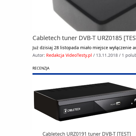
Cabletech tuner DVB-T URZ0185 [TES
Już dzisiaj 28 listopada miało miejsce wyłączenie
Autor:
Redakcja VideoTesty.pl
/
13.11.2018
/
1 polu
RECENZJA
Cabletech URZ0191 tuner DVB-T [TEST]