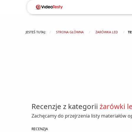
JESTEŚ TUTAJ:
STRONA GŁÓWNA
ŻARÓWKA LED
T
Recenzje z kategorii
żarówki l
Zachęcamy do przejrzenia listy materiałów o
RECENZJA