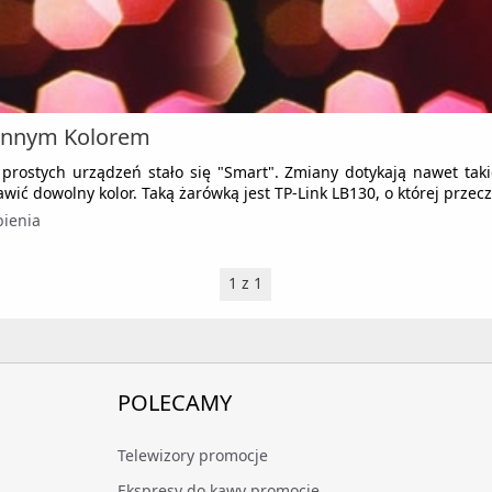
iennym Kolorem
prostych urządzeń stało się "Smart". Zmiany dotykają nawet takie
ć dowolny kolor. Taką żarówką jest TP-Link LB130, o której przecz
bienia
1 z 1
POLECAMY
Telewizory promocje
Ekspresy do kawy promocje