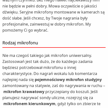
ważnym czynniku. Bez niego nawet najciekawszy film
nie będzie w pełni dobry. Mowa oczywiście o jakości
dźwięku. Seryjne mikrofony montowane w kamerach są
dość słabe. Jeśli chcesz, by Twoje nagrania były
profesjonalne, zainwestuj w dobry mikrofon. My
pomożemy Ci go wybrać.
Rodzaj mikrofonu
Nie ma czegoś takiego jak mikrofon uniwersalny.
Zastosowań jest tak dużo, że do każdego zadania
będziesz potrzebował mikrofonu o innej
charakterystyce. Do nagrań wokalu lub komentarza
najlepiej nada się
pojemnościowy mikrofon studyjny
zamontowany na statywie, zaś do nagrywania w ruchu –
mikrofon krawatowy
przyczepiany do koszuli. Jeśli
planujesz nagrywać sondy uliczne, rozejrzyj się za
mikrofonem kierunkowym
, gdyż tylko on zbierze te