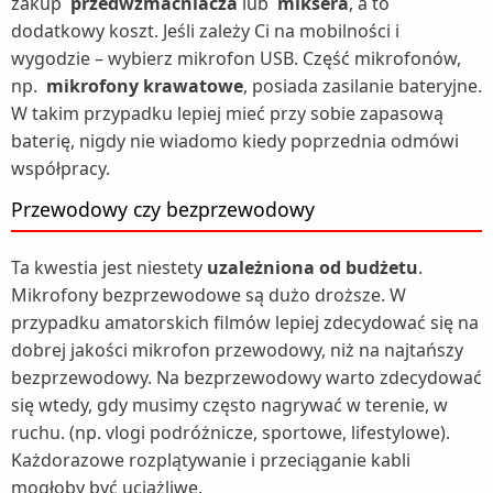
zakup
przedwzmacniacza
lub
miksera
, a to
dodatkowy koszt. Jeśli zależy Ci na mobilności i
wygodzie – wybierz mikrofon USB. Część mikrofonów,
np.
mikrofony krawatowe
, posiada zasilanie bateryjne.
W takim przypadku lepiej mieć przy sobie zapasową
baterię, nigdy nie wiadomo kiedy poprzednia odmówi
współpracy.
Przewodowy czy bezprzewodowy
Ta kwestia jest niestety
uzależniona od budżetu
.
Mikrofony bezprzewodowe są dużo droższe. W
przypadku amatorskich filmów lepiej zdecydować się na
dobrej jakości mikrofon przewodowy, niż na najtańszy
bezprzewodowy. Na bezprzewodowy warto zdecydować
się wtedy, gdy musimy często nagrywać w terenie, w
ruchu. (np. vlogi podróżnicze, sportowe, lifestylowe).
Każdorazowe rozplątywanie i przeciąganie kabli
mogłoby być uciążliwe.