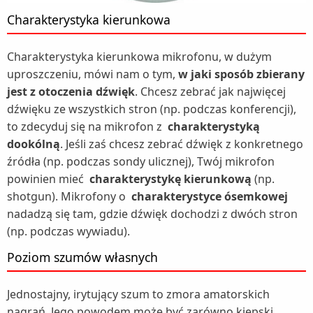
Charakterystyka kierunkowa
Charakterystyka kierunkowa mikrofonu, w dużym
uproszczeniu, mówi nam o tym,
w jaki sposób zbierany
jest z otoczenia dźwięk
. Chcesz zebrać jak najwięcej
dźwięku ze wszystkich stron (np. podczas konferencji),
to zdecyduj się na mikrofon z
charakterystyką
dookólną
. Jeśli zaś chcesz zebrać dźwięk z konkretnego
źródła (np. podczas sondy ulicznej), Twój mikrofon
powinien mieć
charakterystykę kierunkową
(np.
shotgun). Mikrofony o
charakterystyce ósemkowej
nadadzą się tam, gdzie dźwięk dochodzi z dwóch stron
(np. podczas wywiadu).
Poziom szumów własnych
Jednostajny, irytujący szum to zmora amatorskich
nagrań. Jego powodem może być zarówno kiepski