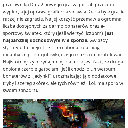
przeciwnika Dota2 nowego gracza potrafi przeżuć i
wypluć, a jej oprawa graficzna sprawia, że na byle gracie
raczej nie zagracie. Na jej korzyść przemawia ogromna
liczba dostępnych za darmo bohaterów oraz e-
sportowy światek, który (jeśli wierzyć liczbom)
jest
najbardziej dochodowym w e-sporcie
. Gwiazdy
słynnego turnieju The International zgarniają
gigantyczną ilość gotówki, czego można im gratulować.
Najistotniejszy przynajmniej dla mnie jest fakt, że druga
odsłona czerpie garściami, jeśli chodzi o uniwersum i
bohaterów z „jedynki”, urozmaicając ją o dodatkowe
tryby i szereg skórek, ale tych również i LoL ma sporo w
swoim zanadrzu.