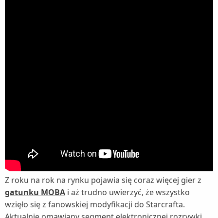
Z roku na rok na rynku pojawia się coraz więcej gier z
gatunku MOBA
i aż trudno uwierzyć, że wszystko
wzięło się z fanowskiej modyfikacji do Starcrafta.
Aktualnie omawiany segment elektronicznej rozrywki