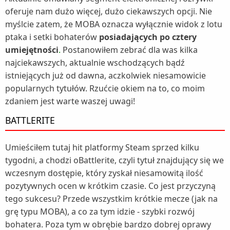
oferuje nam dużo więcej, dużo ciekawszych opcji. Nie
myślcie zatem, że MOBA oznacza wyłącznie widok z lotu
ptaka i setki bohaterów
posiadających po cztery
umiejętności
.
Postanowiłem zebrać dla was kilka
najciekawszych, aktualnie wschodzących bądź
istniejących już od dawna, aczkolwiek niesamowicie
popularnych tytułów. Rzućcie okiem na to, co moim
zdaniem jest warte waszej uwagi!
BATTLERITE
Umieściłem tutaj hit platformy Steam sprzed kilku
tygodni, a chodzi o
Battlerite, czyli tytuł znajdujący się we
wczesnym dostępie, który zyskał niesamowitą ilość
pozytywnych ocen w krótkim czasie. Co jest przyczyną
tego sukcesu? Przede wszystkim krótkie mecze (jak na
grę typu MOBA), a co za tym idzie - szybki rozwój
bohatera. Poza tym w obrębie bardzo dobrej oprawy