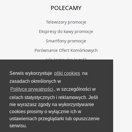
POLECAMY
Telewizory promocje
Ekspresy do kawy promocje
Smartfony promocje
Porównanie Ofert Komórkowych
Jaki komputer kupić?
Serwis wykorzystuje
pliki cookies
na
BĄDŹ NA BIEŻĄCO
zasadach określonych w
Polityce prywatności
, w szczególności w
Facebook
celach statystycznych i reklamowych. Jeśli
Grupa Testerzy Videotestów
nie wyrażasz zgody na wykorzystywanie
YouTube
cookies prosimy o wyłącznie ich w
ustawieniach przeglądarki lub opuszczenie
Twitter
serwisu.
Instagram