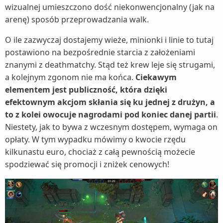
wizualnej umieszczono dość niekonwencjonalny (jak na
arenę) sposób przeprowadzania walk.
O ile zazwyczaj dostajemy wieże, minionki i linie to tutaj
postawiono na bezpośrednie starcia z założeniami
znanymi z deathmatchy. Stąd też krew leje się strugami,
a kolejnym zgonom nie ma końca.
Ciekawym
elementem jest publiczność, która dzięki
efektownym akcjom skłania się ku jednej z drużyn, a
to z kolei owocuje nagrodami pod koniec danej partii
.
Niestety, jak to bywa z wczesnym dostępem, wymaga on
opłaty. W tym wypadku mówimy o kwocie rzędu
kilkunastu euro, chociaż z całą pewnością możecie
spodziewać się promocji i zniżek cenowych!