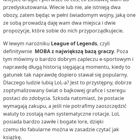
przedyskutowania. Wiecie lub nie, ale istnieją dwa
obozy, zatem będąc w pełni świadomym wojny, jaką one
ze sobą prowadzą daję wam dwa miejsca i dwie
propozycje, które sobie do nich przyporządkujecie.
W lewym narożniku
League of Legends
, czyli
definitywnie
MOBA z największą bazą graczy
. Poza
tym mówimy o bardzo dobrym zapleczu e-sportowym i
naprawdę długą historią sięgającą momentu, kiedy to
gatunek tak naprawdę dopiero stawał się popularny.
Dlaczego ludzie lubią LoL-a? Jest to przystępny, dobrze
zoptymalizowany świat o bajkowej grafice i szeregu
postaci do zdobycia. Szkoda natomiast, że postacie
wymagają zakupu, a jeśli nie potrafimy zaoszczędzić
waluty to zostają nam systematyczne rotacje. LoL
posiada bardzo zawiłe i bogate lore, dzięki
czemu tło fabularne można w zasadzie czytać jak
książkę.