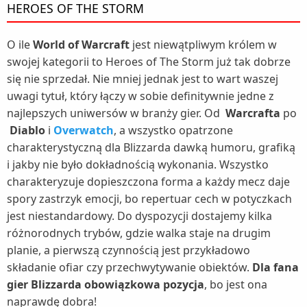
HEROES OF THE STORM
O ile
World of Warcraft
jest niewątpliwym królem w
swojej kategorii to Heroes of The Storm już tak dobrze
się nie sprzedał. Nie mniej jednak jest to wart waszej
uwagi tytuł, który łączy w sobie definitywnie jedne z
najlepszych uniwersów w branży gier. Od
Warcrafta
po
Diablo
i
Overwatch
, a wszystko opatrzone
charakterystyczną dla Blizzarda dawką humoru, grafiką
i jakby nie było dokładnością wykonania. Wszystko
charakteryzuje dopieszczona forma a każdy mecz daje
spory zastrzyk emocji, bo repertuar cech w potyczkach
jest niestandardowy. Do dyspozycji dostajemy kilka
różnorodnych trybów, gdzie walka staje na drugim
planie, a pierwszą czynnością jest przykładowo
składanie ofiar czy przechwytywanie obiektów.
Dla fana
gier Blizzarda obowiązkowa pozycja
, bo jest ona
naprawdę dobra!